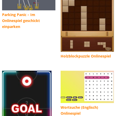
Parking Panic – Im
Onlinespiel geschickt
einparken
Holzblockpuzzle Onlinespiel
Wortsuche (Englisch)
Onlinespiel