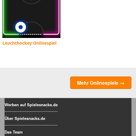
Leuchthockey Onlinespiel
Mehr Onlinespiele →
Werben auf Spielesnacks.de
Über Spielesnacks.de
Das Team