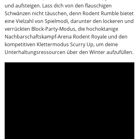
und aufsteigen. Lass dich von den flauschigen
Schwänzen nicht täuschen, denn Rodent Rumble bietet
eine Vielzahl von Spielmodi, darunter den lockeren und
verrückten Block-Party-Modus, die hochoktanige
Nachbarschaftskampf-Arena Rodent Royale und den
kompetitiven Klettermodus Scurry Up, um deine
Unterhaltungsressourcen über den Winter aufzufüllen.