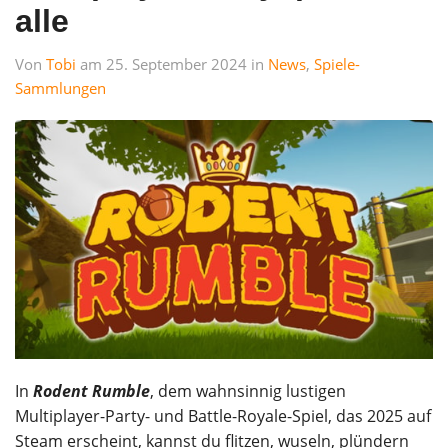
alle
Von
Tobi
am 25. September 2024 in
News
,
Spiele-
Sammlungen
In
Rodent Rumble
, dem wahnsinnig lustigen
Multiplayer-Party- und Battle-Royale-Spiel, das 2025 auf
Steam erscheint, kannst du flitzen, wuseln, plündern