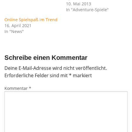
10. Mai 2013
In "Adventure-Spiele"
Online Spielspaß im Trend
16. April 2021
In "News"
Schreibe einen Kommentar
Deine E-Mail-Adresse wird nicht veröffentlicht.
Erforderliche Felder sind mit
*
markiert
Kommentar
*