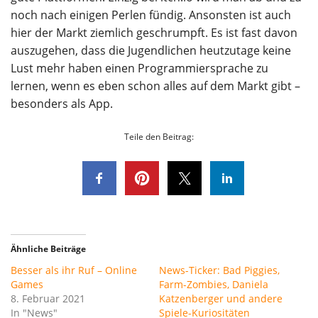
noch nach einigen Perlen fündig. Ansonsten ist auch
hier der Markt ziemlich geschrumpft. Es ist fast davon
auszugehen, dass die Jugendlichen heutzutage keine
Lust mehr haben einen Programmiersprache zu
lernen, wenn es eben schon alles auf dem Markt gibt –
besonders als App.
Teile den Beitrag:
Ähnliche Beiträge
Besser als ihr Ruf – Online
News-Ticker: Bad Piggies,
Games
Farm-Zombies, Daniela
8. Februar 2021
Katzenberger und andere
In "News"
Spiele-Kuriositäten