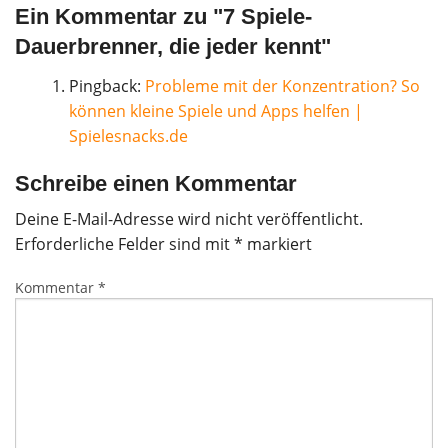
Ein Kommentar zu "
7 Spiele-
Dauerbrenner, die jeder kennt
"
Pingback:
Probleme mit der Konzentration? So
können kleine Spiele und Apps helfen |
Spielesnacks.de
Schreibe einen Kommentar
Deine E-Mail-Adresse wird nicht veröffentlicht.
Erforderliche Felder sind mit
*
markiert
Kommentar
*