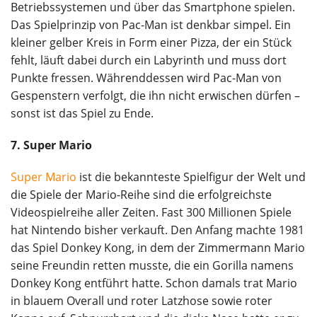
Betriebssystemen und über das Smartphone spielen.
Das Spielprinzip von Pac-Man ist denkbar simpel. Ein
kleiner gelber Kreis in Form einer Pizza, der ein Stück
fehlt, läuft dabei durch ein Labyrinth und muss dort
Punkte fressen. Währenddessen wird Pac-Man von
Gespenstern verfolgt, die ihn nicht erwischen dürfen –
sonst ist das Spiel zu Ende.
7. Super Mario
Super Mario
ist die bekannteste Spielfigur der Welt und
die Spiele der Mario-Reihe sind die erfolgreichste
Videospielreihe aller Zeiten. Fast 300 Millionen Spiele
hat Nintendo bisher verkauft. Den Anfang machte 1981
das Spiel Donkey Kong, in dem der Zimmermann Mario
seine Freundin retten musste, die ein Gorilla namens
Donkey Kong entführt hatte. Schon damals trat Mario
in blauem Overall und roter Latzhose sowie roter