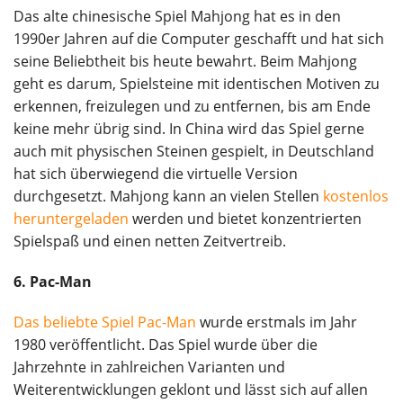
Das alte chinesische Spiel Mahjong hat es in den
1990er Jahren auf die Computer geschafft und hat sich
seine Beliebtheit bis heute bewahrt. Beim Mahjong
geht es darum, Spielsteine mit identischen Motiven zu
erkennen, freizulegen und zu entfernen, bis am Ende
keine mehr übrig sind. In China wird das Spiel gerne
auch mit physischen Steinen gespielt, in Deutschland
hat sich überwiegend die virtuelle Version
durchgesetzt. Mahjong kann an vielen Stellen
kostenlos
heruntergeladen
werden und bietet konzentrierten
Spielspaß und einen netten Zeitvertreib.
6. Pac-Man
Das beliebte Spiel Pac-Man
wurde erstmals im Jahr
1980 veröffentlicht. Das Spiel wurde über die
Jahrzehnte in zahlreichen Varianten und
Weiterentwicklungen geklont und lässt sich auf allen