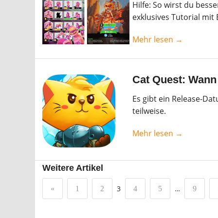
Hilfe: So wirst du besse
exklusives Tutorial mit
Mehr lesen →
Cat Quest: Wann 
Es gibt ein Release-Da
teilweise.
Mehr lesen →
Weitere Artikel
3
…
«
1
2
4
5
9