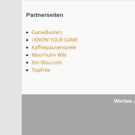
Partnerseiten
GameBusterz
I KNOW YOUR GAME
Kaffeepausenspiele
Moorhuhn Wiki
Rot-Blau.com
TopFree
Werben a