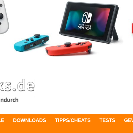
LE
DOWNLOADS
TIPPS/CHEATS
TESTS
GE