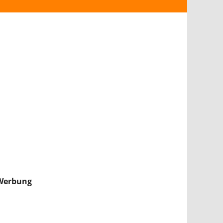
ANDROID
iPHONE & iPAD
NINTENDO 2DS/3DS
PS4
WII U
XBOX
NINTENDO SWITCH
Werbung