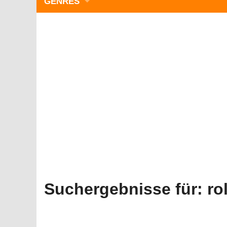
GENRES
WIMMELBILD
ZEITMANAGEMENT
3-GEWINNT
SIMULATOREN
ACTION
GESCHICKLICHKEIT
RÄTSEL & PUZZLE
KARTENSPIELE
STRATEGIE
Suchergebnisse für:
ro