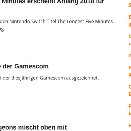
 Minutes erscheint Anfang 2018 für
en Nintendo Switch Titel The Longest Five Minutes
ng.
le der Gamescom
uf der diesjährigen Gamescom ausgezeichnet.
P
eons mischt oben mit