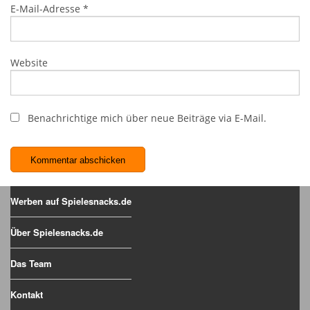
E-Mail-Adresse
*
Website
Benachrichtige mich über neue Beiträge via E-Mail.
Werben auf Spielesnacks.de
Über Spielesnacks.de
Das Team
Kontakt