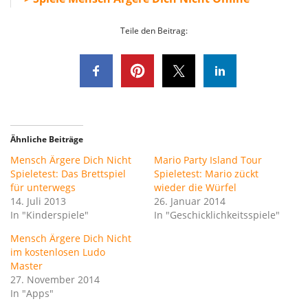
Teile den Beitrag:
Ähnliche Beiträge
Mensch Ärgere Dich Nicht
Mario Party Island Tour
Spieletest: Das Brettspiel
Spieletest: Mario zückt
für unterwegs
wieder die Würfel
14. Juli 2013
26. Januar 2014
In "Kinderspiele"
In "Geschicklichkeitsspiele"
Mensch Ärgere Dich Nicht
im kostenlosen Ludo
Master
27. November 2014
In "Apps"