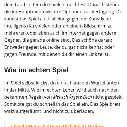
dein Land in dem du spielen möchtest. Danach stehen
die im Hauptmenü weitere Optionen zur Verfügung. Du
kannst das Spiel auch alleine gegen die Künstliche
Intelligens (KI) spielen oder an einem Bildschirm zu
mehreren oder eben auch im Internet gegen andere
Gegner, die gerade online sind. Das schöne daran:
Entweder gegen Leute, die du gar nicht kennst oder
gegen Freunde, mit denen du dir einen Link teilst.
Wie im echten Spiel
Im Spiel selbst klickst du einfach auf den Würfel unten
in der Mitte. Wie im echten Leben wird auch nach den
bekannten Regeln von
Mensch Ärgere Dich
nicht gespielt.
Somit steigst du schnell in das Spiel ein. Das Spielbrett
wirkt aufgeräumt und nicht zu überladen.
> Spiele Mensch Ärgere Dich Nicht Online