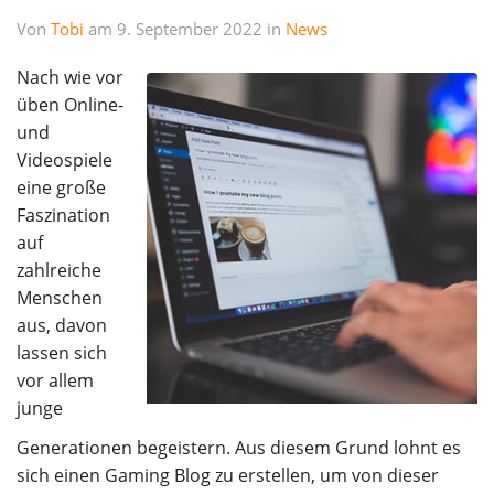
Von
Tobi
am 9. September 2022 in
News
Nach wie vor
üben Online-
und
Videospiele
eine große
Faszination
auf
zahlreiche
Menschen
aus, davon
lassen sich
vor allem
junge
Generationen begeistern. Aus diesem Grund lohnt es
sich einen Gaming Blog zu erstellen, um von dieser