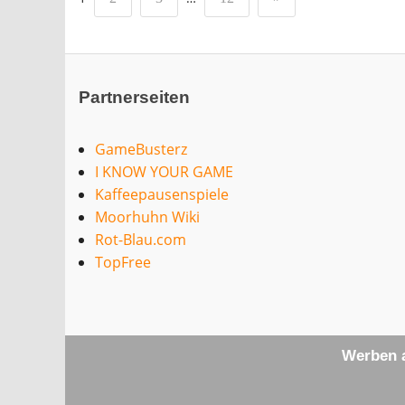
Partnerseiten
GameBusterz
I KNOW YOUR GAME
Kaffeepausenspiele
Moorhuhn Wiki
Rot-Blau.com
TopFree
Werben a