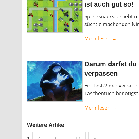
ist auch gut so!
Spielesnacks.de liebt m
süchtig machenden Nin
Mehr lesen →
Darum darfst du 
verpassen
Ein Test-Video verrät 
Taschentuch benötigst
Mehr lesen →
Weitere Artikel
1
…
2
3
12
»