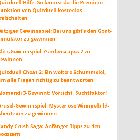
Quizduell Hilfe: So kannst du die Premium-
Funktion von Quizduell kostenlos
freischalten
itziges Gewinnspiel: Bei uns gibt’s den Goat-
Simulator zu gewinnen
Blitz-Gewinnspiel: Gardenscapes 2 zu
gewinnen
Quizduell Cheat 2: Ein weitere Schummelei,
um alle Fragen richtig zu beantworten
Alamandi 3-Gewinnt: Vorsicht, Suchtfaktor!
Grusel-Gewinnspiel: Mysteriose Wimmelbild-
Abenteuer zu gewinnen
Candy Crush Saga: Anfänger-Tipps zu den
Boostern