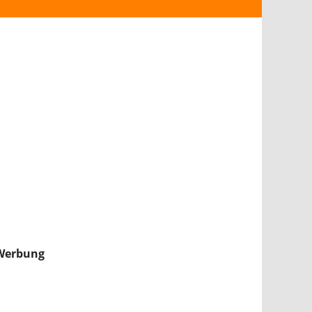
ANDROID
iPHONE & iPAD
NINTENDO 2DS/3DS
PS4
WII U
XBOX
NINTENDO SWITCH
Werbung