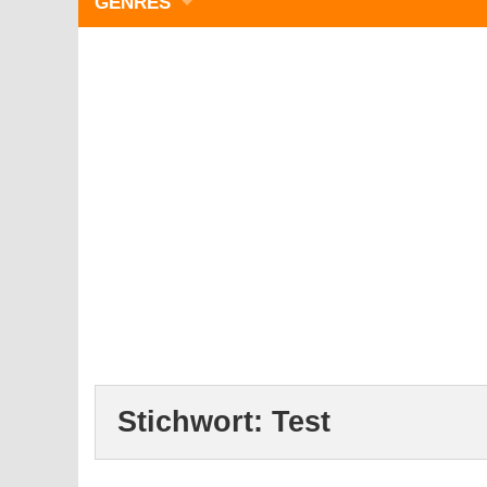
GENRES
WIMMELBILD
ZEITMANAGEMENT
3-GEWINNT
SIMULATOREN
ACTION
GESCHICKLICHKEIT
RÄTSEL & PUZZLE
KARTENSPIELE
STRATEGIE
Stichwort:
Test