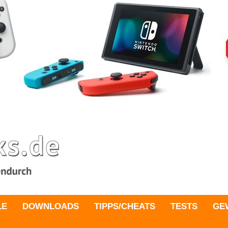
LE
DOWNLOADS
TIPPS/CHEATS
TESTS
GE