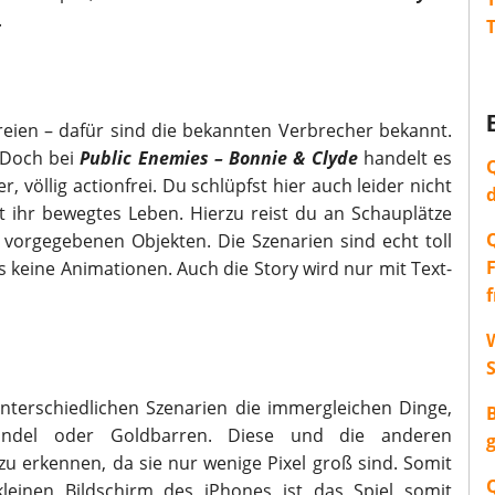
.
eien – dafür sind die bekannten Verbrecher bekannt.
. Doch bei
Public Enemies – Bonnie & Clyde
handelt es
 völlig actionfrei. Du schlüpfst hier auch leider nicht
st ihr bewegtes Leben. Hierzu reist du an Schauplätze
vorgegebenen Objekten. Die Szenarien sind echt toll
 es keine Animationen. Auch die Story wird nur mit Text-
W
nterschiedlichen Szenarien die immergleichen Dinge,
bündel oder Goldbarren. Diese und die anderen
zu erkennen, da sie nur wenige Pixel groß sind. Somit
einen Bildschirm des iPhones ist das Spiel somit