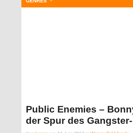
GENRES
WIMMELBILD
ZEITMANAGEMENT
3-GEWINNT
SIMULATOREN
ACTION
GESCHICKLICHKEIT
RÄTSEL & PUZZLE
KARTENSPIELE
STRATEGIE
Public Enemies – Bonny
der Spur des Gangster