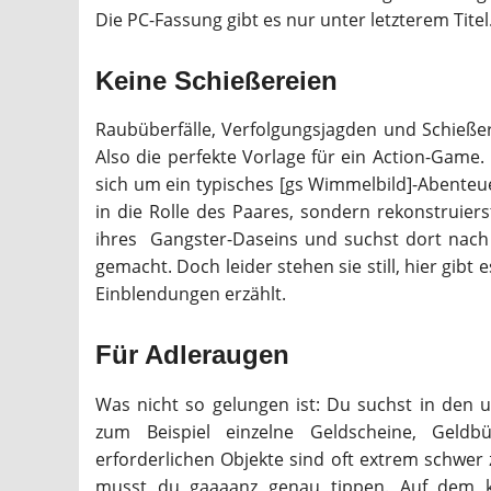
Die PC-Fassung gibt es nur unter letzterem Titel
Keine Schießereien
Raubüberfälle, Verfolgungsjagden und Schießer
Also die perfekte Vorlage für ein Action-Game
sich um ein typisches [gs Wimmelbild]-Abenteuer,
in die Rolle des Paares, sondern rekonstruier
ihres Gangster-Daseins und suchst dort nach 
gemacht. Doch leider stehen sie still, hier gibt
Einblendungen erzählt.
Für Adleraugen
Was nicht so gelungen ist: Du suchst in den u
zum Beispiel einzelne Geldscheine, Geld
erforderlichen Objekte sind oft extrem schwer 
musst du gaaaanz genau tippen. Auf dem kl