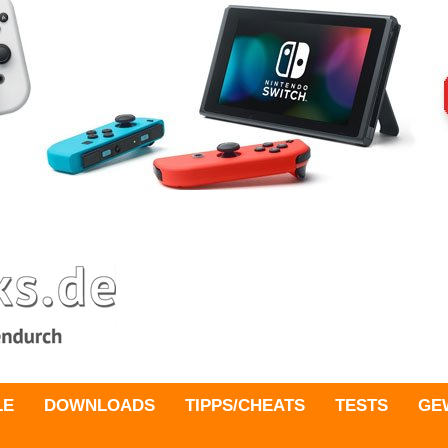
LE
DOWNLOADS
TIPPS/CHEATS
TESTS
GE