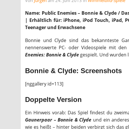
Von
Jürgen
am 24. Juni 2013 in
Wimmelbild-Spiele
Name: Public Enemies – Bonnie & Clyde / Da
| Erhältlich für: iPhone, iPod Touch, iPad, 
Teenager und Erwachsene
Bonnie und Clyde sind das bekannteste Gan
nennenswerte PC- oder Videospiele mit de
Enemies: Bonnie & Clyde
gespielt. Und wurden l
Bonnie & Clyde: Screenshots
[nggallery id=113]
Doppelte Version
Ein Hinweis vorab: Das Spiel findest du zwe
Gaunerpaar – Bonnie & Clyde
und ein anderes
wie es heißt – hinter beiden verbirgt sich das g