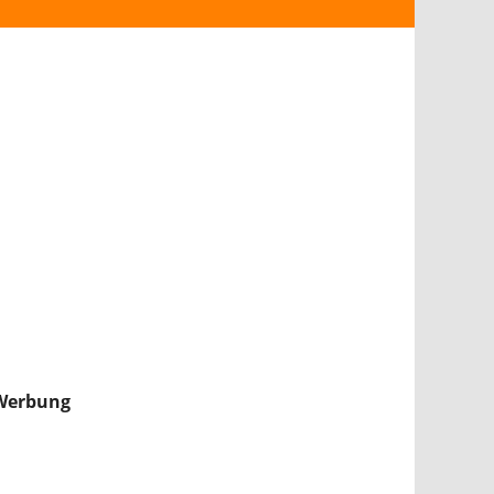
ANDROID
iPHONE & iPAD
NINTENDO 2DS/3DS
PS4
WII U
XBOX
NINTENDO SWITCH
Werbung