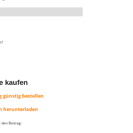
or
e kaufen
g günstig bestellen
on herunterladen
e den Beitrag: