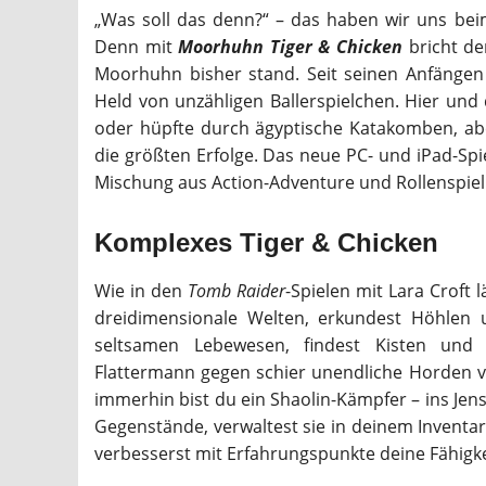
„Was soll das denn?“ – das haben wir uns be
Denn mit
Moorhuhn Tiger & Chicken
bricht de
Moorhuhn bisher stand. Seit seinen Anfängen 
Held von unzähligen Ballerspielchen. Hier un
oder hüpfte durch ägyptische Katakomben, abe
die größten Erfolge. Das neue PC- und iPad-Sp
Mischung aus Action-Adventure und Rollenspiel
Komplexes Tiger & Chicken
Wie in den
Tomb Raider
-Spielen mit Lara Croft 
dreidimensionale Welten, erkundest Höhlen
seltsamen Lebewesen, findest Kisten und
Flattermann gegen schier unendliche Horden vo
immerhin bist du ein Shaolin-Kämpfer – ins Jen
Gegenstände, verwaltest sie in deinem Inventar
verbesserst mit Erfahrungspunkte deine Fähigke