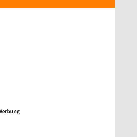
ANDROID
iPHONE & iPAD
NINTENDO 2DS/3DS
PS4
WII U
XBOX
NINTENDO SWITCH
Werbung