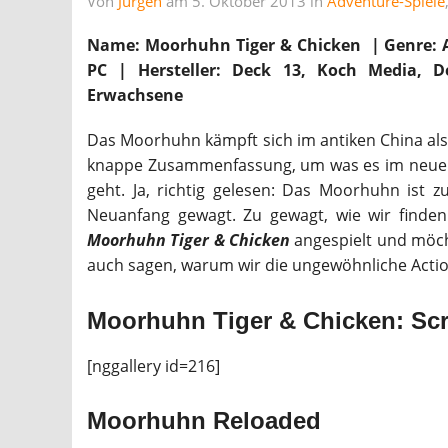
Von
Jürgen
am 5. Oktober 2013 in
Adventure-Spiele
Name: Moorhuhn Tiger & Chicken | Genre: Act
PC | Hersteller: Deck 13, Koch Media, 
Erwachsene
Das Moorhuhn kämpft sich im antiken China als
knappe Zusammenfassung, um was es im neu
geht. Ja, richtig gelesen: Das Moorhuhn ist 
Neuanfang gewagt. Zu gewagt, wie wir finden
Moorhuhn Tiger & Chicken
angespielt und möch
auch sagen, warum wir die ungewöhnliche Actio
Moorhuhn Tiger & Chicken: Sc
[nggallery id=216]
Moorhuhn Reloaded