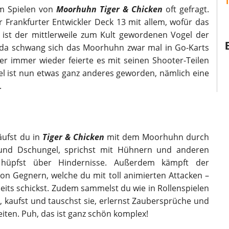
im Spielen von
Moorhuhn Tiger & Chicken
oft gefragt.
r Frankfurter Entwickler Deck 13 mit allem, wofür das
ist der mittlerweile zum Kult gewordenen Vogel der
d da schwang sich das Moorhuhn zwar mal in Go-Karts
r immer wieder feierte es mit seinen Shooter-Teilen
iel ist nun etwas ganz anderes geworden, nämlich eine
.
läufst du in
Tiger & Chicken
mit dem Moorhuhn durch
 und Dschungel, sprichst mit Hühnern und anderen
 hüpfst über Hindernisse. Außerdem kämpft der
n Gegnern, welche du mit toll animierten Attacken –
seits schickst. Zudem sammelst du wie in Rollenspielen
, kaufst und tauschst sie, erlernst Zaubersprüche und
iten. Puh, das ist ganz schön komplex!