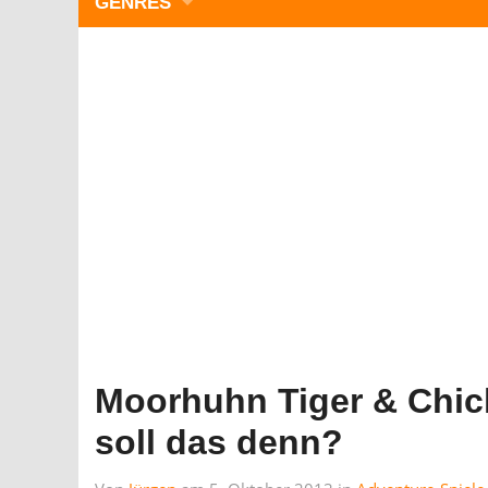
GENRES
WIMMELBILD
ZEITMANAGEMENT
3-GEWINNT
SIMULATOREN
ACTION
GESCHICKLICHKEIT
RÄTSEL & PUZZLE
KARTENSPIELE
STRATEGIE
Moorhuhn Tiger & Chic
soll das denn?