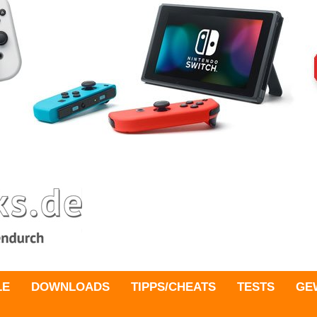
LE
DOWNLOADS
TIPPS/CHEATS
TESTS
GE