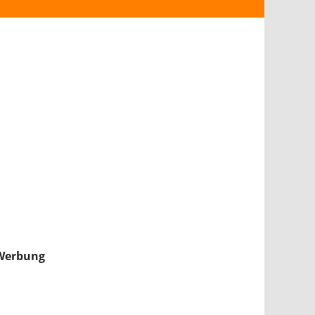
ANDROID
iPHONE & iPAD
NINTENDO 2DS/3DS
PS4
WII U
XBOX
NINTENDO SWITCH
Werbung