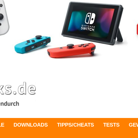
LE
DOWNLOADS
TIPPS/CHEATS
TESTS
GE