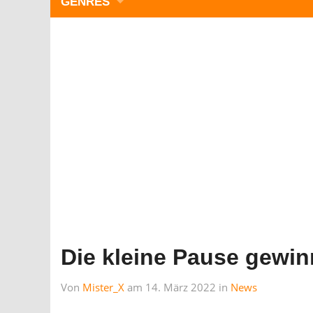
GENRES
WIMMELBILD
ZEITMANAGEMENT
3-GEWINNT
SIMULATOREN
ACTION
GESCHICKLICHKEIT
RÄTSEL & PUZZLE
KARTENSPIELE
STRATEGIE
Die kleine Pause gewi
Von
Mister_X
am 14. März 2022 in
News