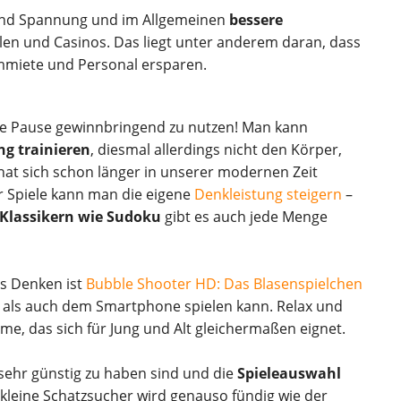
 und Spannung und im Allgemeinen
bessere
llen und Casinos. Das liegt unter anderem daran, dass
mmiete und Personal ersparen.
ne Pause gewinnbringend zu nutzen! Man kann
ng trainieren
, diesmal allerdings nicht den Körper,
 hat sich schon länger in unserer modernen Zeit
r Spiele kann man die eigene
Denkleistung steigern
–
Klassikern wie Sudoku
gibt es auch jede Menge
les Denken ist
Bubble Shooter HD: Das Blasenspielchen
 als auch dem Smartphone spielen kann. Relax und
me, das sich für Jung und Alt gleichermaßen eignet.
r sehr günstig zu haben sind und die
Spieleauswahl
er kleine Schatzsucher wird genauso fündig wie der