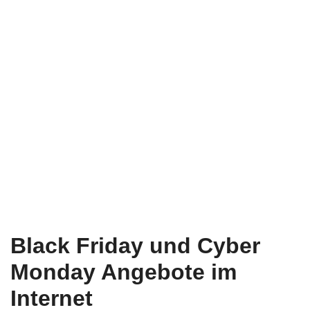
Black Friday und Cyber
Monday Angebote im
Internet