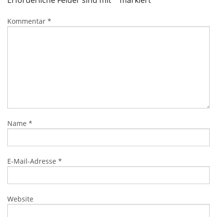
Kommentar
*
Name
*
E-Mail-Adresse
*
Website