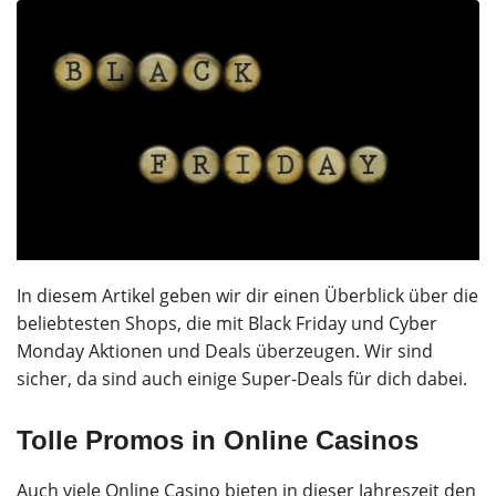
In diesem Artikel geben wir dir einen Überblick über die
beliebtesten Shops, die mit Black Friday und Cyber
Monday Aktionen und Deals überzeugen. Wir sind
sicher, da sind auch einige Super-Deals für dich dabei.
Tolle Promos in Online Casinos
Auch viele Online Casino bieten in dieser Jahreszeit den