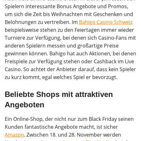
Spielern interessante Bonus Angebote und Promos,
um sich die Zeit bis Weihnachten mit Geschenken und
Belohnungen zu vertreiben. Im
Bahigo Casino Schweiz
beispielsweise stehen zu den Feiertagen immer wieder
Turniere zur Verfügung, bei denen sich Casino-Fans mit
anderen Spielern messen und großartige Preise
gewinnen können. Bahigo hat auch Aktionen, bei denen
Freispiele zur Verfügung stehen oder Cashback im Live
Casino. So achtet der Anbieter darauf, dass kein Spieler
zu kurz kommt, egal welches Spiel er bevorzugt.
Beliebte Shops mit attraktiven
Angeboten
Ein Online-Shop, der nicht nur zum Black Friday seinen
Kunden fantastische Angebote macht, ist sicher
Amazon
. Zwischen 18. und 28. November werden