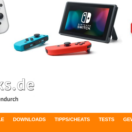
LE
DOWNLOADS
TIPPS/CHEATS
TESTS
GE