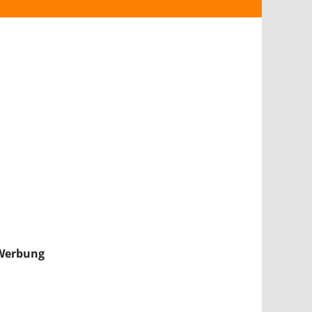
ANDROID
iPHONE & iPAD
NINTENDO 2DS/3DS
PS4
WII U
XBOX
NINTENDO SWITCH
Werbung