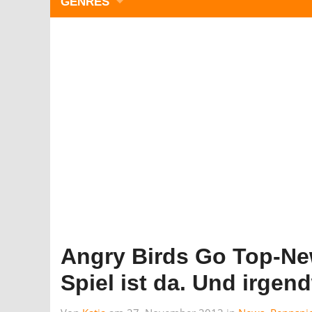
GENRES
WIMMELBILD
ZEITMANAGEMENT
3-GEWINNT
SIMULATOREN
ACTION
GESCHICKLICHKEIT
RÄTSEL & PUZZLE
KARTENSPIELE
STRATEGIE
Angry Birds Go Top-Ne
Spiel ist da. Und irgen