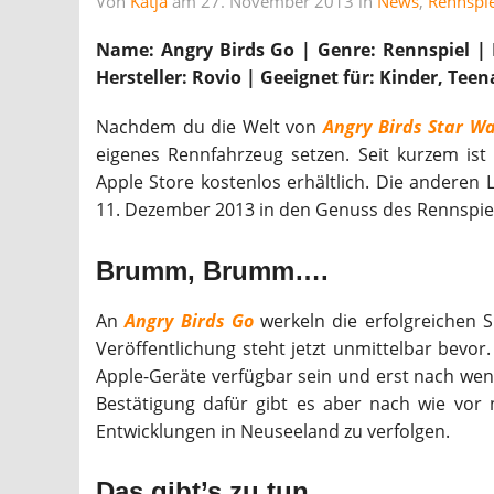
Von
Katja
am 27. November 2013 in
News
,
Rennspie
Name: Angry Birds Go | Genre: Rennspiel | E
Hersteller: Rovio |
Geeignet für: Kinder, Tee
Nachdem du die Welt von
Angry Birds Star W
eigenes Rennfahrzeug setzen. Seit kurzem is
Apple Store kostenlos erhältlich. Die anderen
11. Dezember 2013 in den Genuss des Rennspi
Brumm, Brumm….
An
Angry Birds Go
werkeln die erfolgreichen S
Veröffentlichung steht jetzt unmittelbar bevor
Apple-Geräte verfügbar sein und erst nach wen
Bestätigung dafür gibt es aber nach wie vor n
Entwicklungen in Neuseeland zu verfolgen.
Das gibt’s zu tun