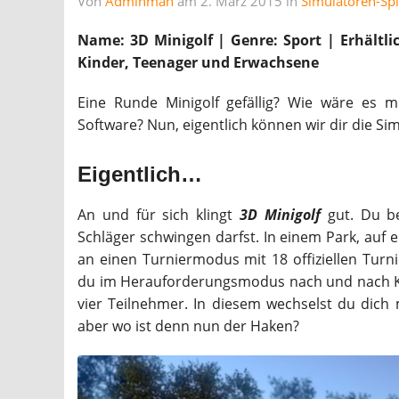
Von
Adminman
am 2. März 2015 in
Simulatoren-Spi
Name: 3D Minigolf | Genre: Sport | Erhältlic
Kinder, Teenager und Erwachsene
Eine Runde Minigolf gefällig? Wie wäre es
Software? Nun, eigentlich können wir dir die Si
Eigentlich…
An und für sich klingt
3D Minigolf
gut. Du b
Schläger schwingen darfst. In einem Park, auf
an einen Turniermodus mit 18 offiziellen Turni
du im Herauforderungsmodus nach und nach Kur
vier Teilnehmer. In diesem wechselst du dich 
aber wo ist denn nun der Haken?