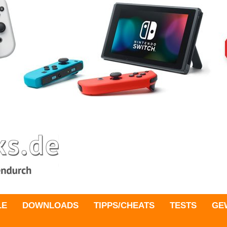
LE
DOWNLOADS
TIPPS/CHEATS
TESTS
GE