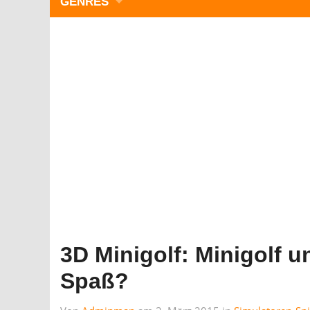
GENRES
WIMMELBILD
ZEITMANAGEMENT
3-GEWINNT
SIMULATOREN
ACTION
GESCHICKLICHKEIT
RÄTSEL & PUZZLE
KARTENSPIELE
STRATEGIE
3D Minigolf: Minigolf 
Spaß?