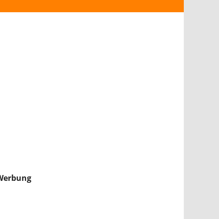
ANDROID
iPHONE & iPAD
NINTENDO 2DS/3DS
PS4
WII U
XBOX
NINTENDO SWITCH
Werbung