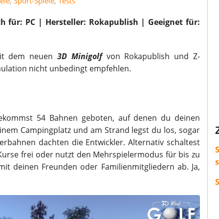
ele
,
Sport-Spiele
,
Tests
h für: PC | Hersteller: Rokapublish | Geeignet für:
 mit dem neuen
3D Minigolf
von Rokapublish und Z-
mulation nicht unbedingt empfehlen.
ekommst 54 Bahnen geboten, auf denen du deinen
 einem Campingplatz und am Strand legst du los, sogar
erbahnen dachten die Entwickler. Alternativ schaltest
S
se frei oder nutzt den Mehrspielermodus für bis zu
mit deinen Freunden oder Familienmitgliedern ab. Ja,