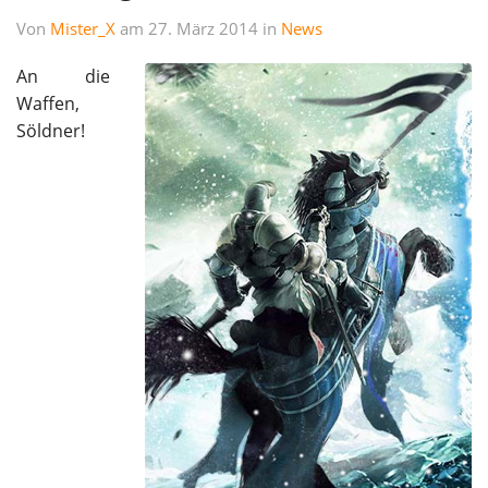
Von
Mister_X
am 27. März 2014 in
News
An die
Waffen,
Söldner!