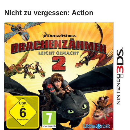
Nicht zu vergessen: Action