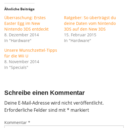
Ähnliche Beiträge
Überraschung: Erstes
Ratgeber: So überträgst du
Easter Egg im New
deine Daten vom Nintendo
Nintendo 3DS entdeckt
3DS auf den New 3DS
8. Dezember 2014
15. Februar 2015
In "Hardware"
In "Hardware"
Unsere Wunschzettel-Tipps
für die Wii U
8. November 2014
In "Specials"
Schreibe einen Kommentar
Deine E-Mail-Adresse wird nicht veröffentlicht.
Erforderliche Felder sind mit
*
markiert
Kommentar
*