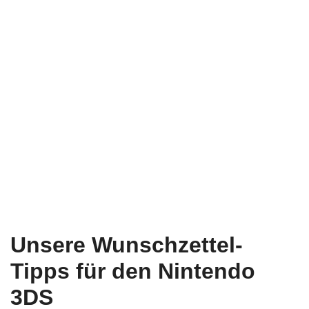
Unsere Wunschzettel-
Tipps für den Nintendo
3DS