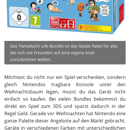
Das Tomodachi Life-Bundle ist das ideale Paket für alle,
die sich mit Freunden auf eine eigene Insel
zurückziehen wollen.
Möchtest du nicht nur ein Spiel verschenken, sondern
gleich Nintendos tragbare Konsole unter den
Weihnachtsbaum legen, musst du das Gerät nicht
einfach so kaufen. Bei vielen Bundles bekommst du
direkt ein Spiel zum 3DS und sparst dadurch in der
Regel Geld. Gerade vor Weihnachten hat Nintendo eine
ganze Palette dieser Angebote auf den Markt gebracht.
Geräte in verschiedenen Farben mit unterschiedlichen