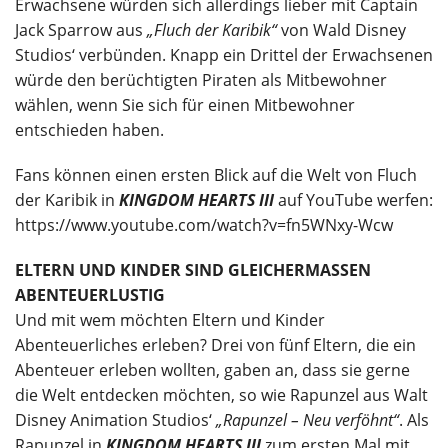
Erwachsene würden sich allerdings lieber mit Captain
Jack Sparrow aus
„Fluch der Karibik“
von Wald Disney
Studios‘ verbünden. Knapp ein Drittel der Erwachsenen
würde den berüchtigten Piraten als Mitbewohner
wählen, wenn Sie sich für einen Mitbewohner
entschieden haben.
Fans können einen ersten Blick auf die Welt von Fluch
der Karibik in
KINGDOM HEARTS III
auf YouTube werfen:
https://www.youtube.com/watch?v=fn5WNxy-Wcw
ELTERN UND KINDER SIND GLEICHERMASSEN
ABENTEUERLUSTIG
Und mit wem möchten Eltern und Kinder
Abenteuerliches erleben? Drei von fünf Eltern, die ein
Abenteuer erleben wollten, gaben an, dass sie gerne
die Welt entdecken möchten, so wie Rapunzel aus Walt
Disney Animation Studios‘
„Rapunzel – Neu verföhnt“
. Als
Rapunzel in
KINGDOM HEARTS III
zum ersten Mal mit