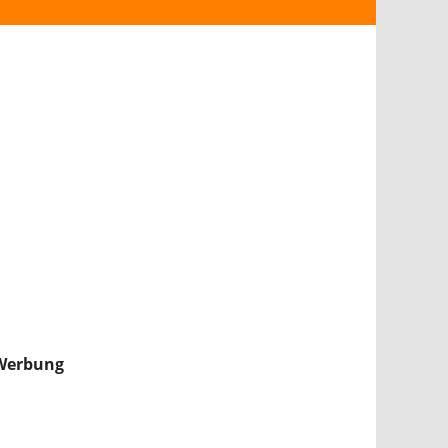
ANDROID
iPHONE & iPAD
NINTENDO 2DS/3DS
PS4
WII U
XBOX
NINTENDO SWITCH
Werbung