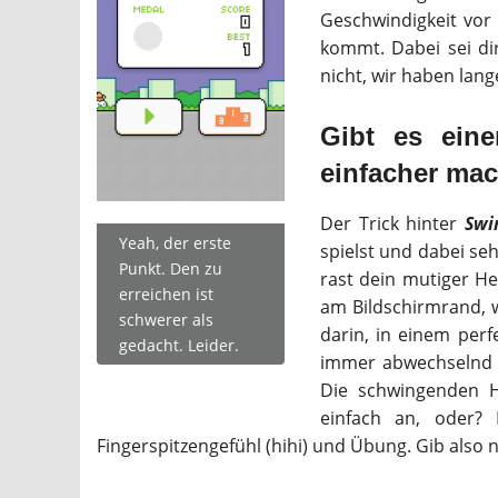
Geschwindigkeit vor 
kommt. Dabei sei di
nicht, wir haben lan
Gibt es ei
einfacher ma
Der Trick hinter
Swi
Yeah, der erste
spielst und dabei se
Punkt. Den zu
rast dein mutiger He
erreichen ist
am Bildschirmrand, 
schwerer als
darin, in einem per
gedacht. Leider.
immer abwechselnd a
Die schwingenden H
einfach an, oder?
Fingerspitzengefühl (hihi) und Übung. Gib also ni