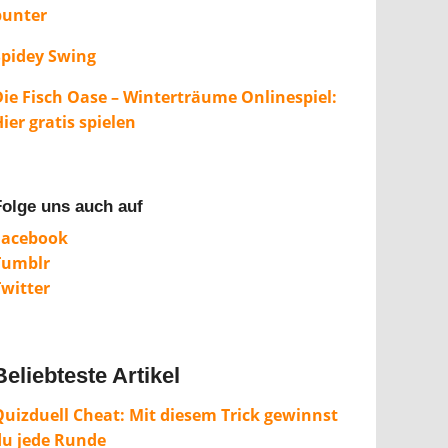
bunter
Spidey Swing
Die Fisch Oase – Winterträume Onlinespiel:
ier gratis spielen
Folge uns auch auf
Facebook
Tumblr
Twitter
Beliebteste Artikel
Quizduell Cheat: Mit diesem Trick gewinnst
du jede Runde