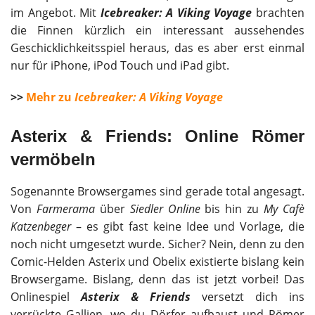
im Angebot. Mit
Icebreaker: A Viking Voyage
brachten
die Finnen kürzlich ein interessant aussehendes
Geschicklichkeitsspiel heraus, das es aber erst einmal
nur für iPhone, iPod Touch und iPad gibt.
>>
Mehr zu
Icebreaker: A Viking Voyage
Asterix & Friends: Online Römer
vermöbeln
Sogenannte Browsergames sind gerade total angesagt.
Von
Farmerama
über
Siedler Online
bis hin zu
My Cafè
Katzenbeger
– es gibt fast keine Idee und Vorlage, die
noch nicht umgesetzt wurde. Sicher? Nein, denn zu den
Comic-Helden Asterix und Obelix existierte bislang kein
Browsergame. Bislang, denn das ist jetzt vorbei! Das
Onlinespiel
Asterix & Friends
versetzt dich ins
verrückte Gallien, wo du Dörfer aufbaust und Römer