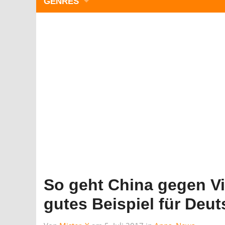
GENRES
WIMMELBILD
ZEITMANAGEMENT
3-GEWINNT
SIMULATOREN
ACTION
GESCHICKLICHKEIT
RÄTSEL & PUZZLE
KARTENSPIELE
STRATEGIE
So geht China gegen Vi
gutes Beispiel für Deu