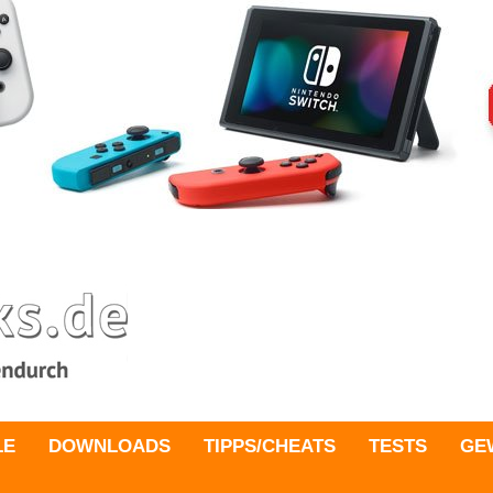
LE
DOWNLOADS
TIPPS/CHEATS
TESTS
GE