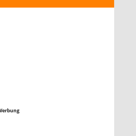
ANDROID
iPHONE & iPAD
NINTENDO 2DS/3DS
PS4
WII U
XBOX
NINTENDO SWITCH
Werbung