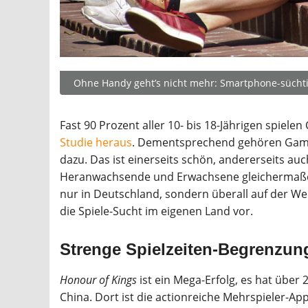
Ohne Handy geht’s nicht mehr: Smartphone-süchtig
Fast 90 Prozent aller 10- bis 18-Jährigen spiel
Studie heraus
. Dementsprechend gehören Games
dazu. Das ist einerseits schön, andererseits auch 
Heranwachsende und Erwachsene gleichermaßen 
nur in Deutschland, sondern überall auf der We
die Spiele-Sucht im eigenen Land vor.
Strenge Spielzeiten-Begrenzun
Honour of Kings
ist ein Mega-Erfolg, es hat über
China. Dort ist die actionreiche Mehrspieler-App