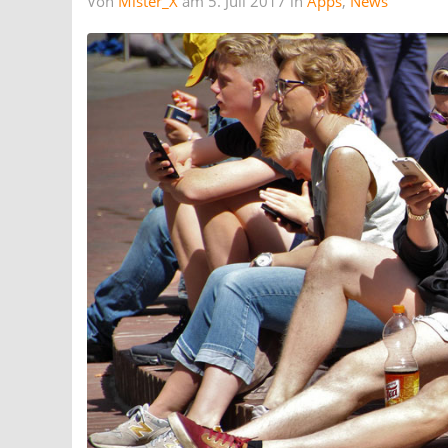
Von
Mister_X
am 5. Juli 2017 in
Apps
,
News