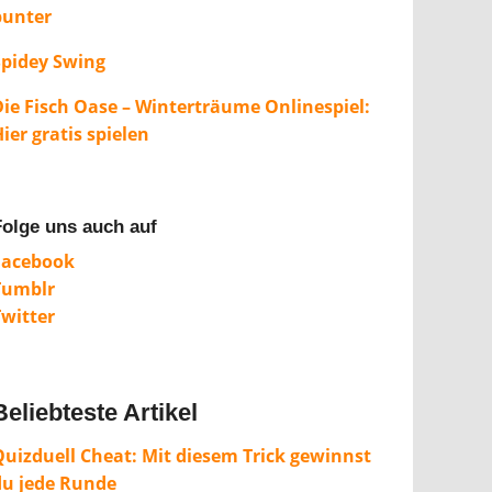
bunter
Spidey Swing
Die Fisch Oase – Winterträume Onlinespiel:
ier gratis spielen
Folge uns auch auf
Facebook
Tumblr
Twitter
Beliebteste Artikel
Quizduell Cheat: Mit diesem Trick gewinnst
du jede Runde