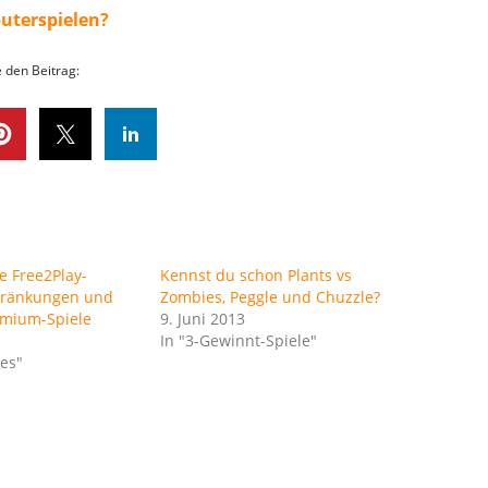
uterspielen?
e den Beitrag:
e Free2Play-
Kennst du schon Plants vs
hränkungen und
Zombies, Peggle und Chuzzle?
emium-Spiele
9. Juni 2013
In "3-Gewinnt-Spiele"
es"