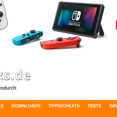
LE
DOWNLOADS
TIPPS/CHEATS
TESTS
GE