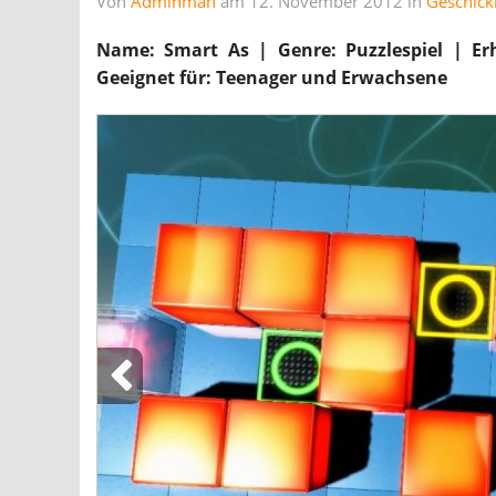
Von
Adminman
am 12. November 2012 in
Geschickl
Name: Smart As | Genre: Puzzlespiel | Erhä
Geeignet für: Teenager und Erwachsene