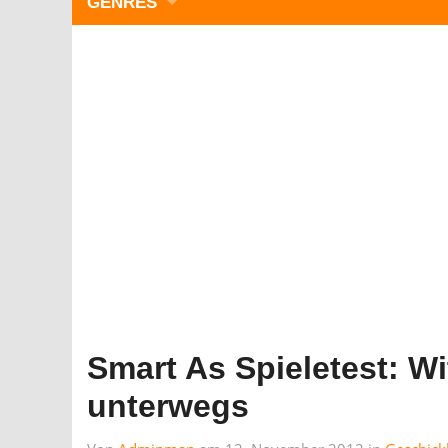
GENRES
WIMMELBILD
ZEITMANAGEMENT
3-GEWINNT
SIMULATOREN
ACTION
GESCHICKLICHKEIT
RÄTSEL & PUZZLE
KARTENSPIELE
STRATEGIE
Smart As Spieletest: Wi
unterwegs