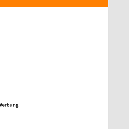
ANDROID
iPHONE & iPAD
NINTENDO 2DS/3DS
PS4
WII U
XBOX
NINTENDO SWITCH
Werbung