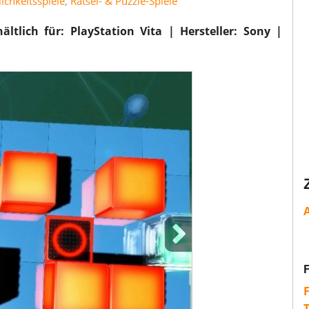
ichkeitsspiele
,
Rätsel- & Puzzle-Spiele
ltlich für: PlayStation Vita | Hersteller: Sony |