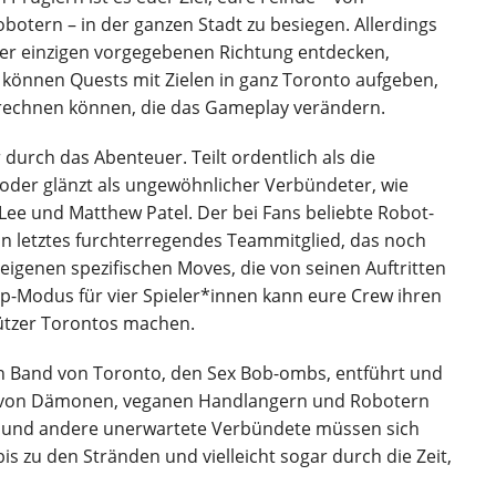
otern – in der ganzen Stadt zu besiegen. Allerdings
ner einzigen vorgegebenen Richtung entdecken,
 können Quests mit Zielen in ganz Toronto aufgeben,
rechnen können, die das Gameplay verändern.
 durch das Abenteuer. Teilt ordentlich als die
 oder glänzt als ungewöhnlicher Verbündeter, wie
ee und Matthew Patel. Der bei Fans beliebte Robot-
 ein letztes furchterregendes Teammitglied, das noch
eigenen spezifischen Moves, die von seinen Auftritten
Koop-Modus für vier Spieler*innen kann eure Crew ihren
ützer Torontos machen.
n Band von Toronto, den Sex Bob-ombs, entführt und
dt von Dämonen, veganen Handlangern und Robotern
ers und andere unerwartete Verbündete müssen sich
is zu den Stränden und vielleicht sogar durch die Zeit,