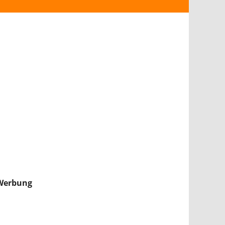
ANDROID
iPHONE & iPAD
NINTENDO 2DS/3DS
PS4
WII U
XBOX
NINTENDO SWITCH
Werbung