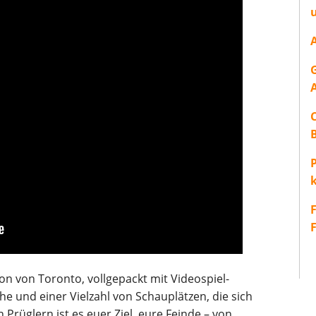
P
ion von Toronto, vollgepackt mit Videospiel-
e und einer Vielzahl von Schauplätzen, die sich
 Prüglern ist es euer Ziel, eure Feinde – von