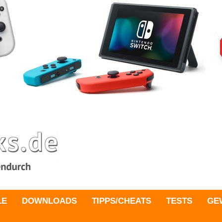
LE
DOWNLOADS
TIPPS/CHEATS
TESTS
GE