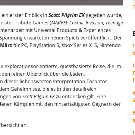
in erster Einblick in
Scott Pilgrim EX
gegeben wurde,
Meister Tribute Games (
MARVEL Cosmic Invasion
,
Teenage
mmenarbeit mit Universal Products & Experiences
Spannung erwarteten neuen Spiels veröffentlicht. Der
 März
für PC, PlayStation 5, Xbox Series X|S, Nintendo
e explorationsorientierte, questbasierte Reise, die im
zudem einen Überblick über die Läden,
 dieser liebenswerten Interpretation Torontos
em Geheimnisse, die es in den detailreich
W
ungen von
Scott Pilgrim EX
zu entdecken gilt. Eine
denen Kämpfen mit den hinterhältigsten Gegnern der
Übersicht an: