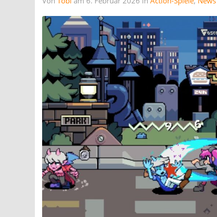
Von
Tobi
am 6. Februar 2026 in
Action-Spiele
,
News