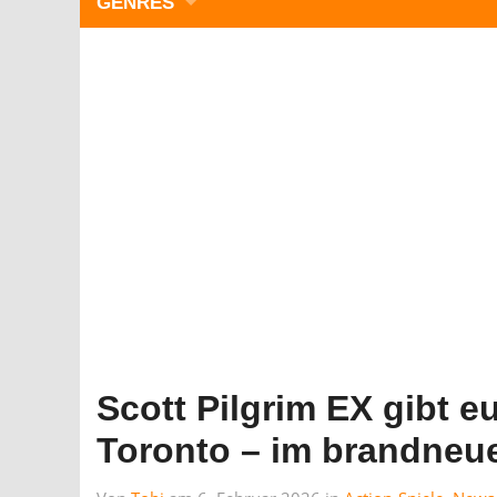
GENRES
WIMMELBILD
ZEITMANAGEMENT
3-GEWINNT
SIMULATOREN
ACTION
GESCHICKLICHKEIT
RÄTSEL & PUZZLE
KARTENSPIELE
STRATEGIE
Scott Pilgrim EX gibt e
Toronto – im brandneu