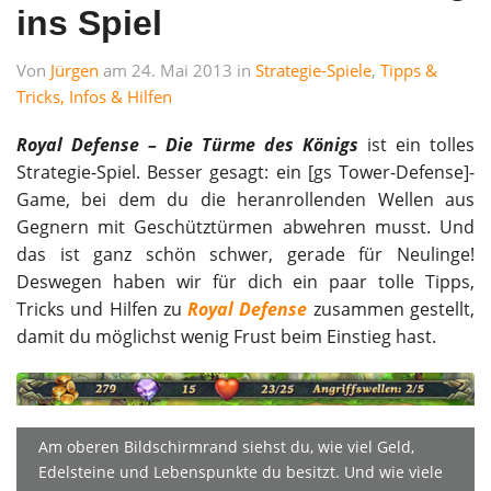
ins Spiel
Von
Jürgen
am 24. Mai 2013 in
Strategie-Spiele
,
Tipps &
Tricks, Infos & Hilfen
Royal Defense – Die Türme des Königs
ist ein tolles
Strategie-Spiel. Besser gesagt: ein [gs Tower-Defense]-
Game, bei dem du die heranrollenden Wellen aus
Gegnern mit Geschütztürmen abwehren musst. Und
das ist ganz schön schwer, gerade für Neulinge!
Deswegen haben wir für dich ein paar tolle Tipps,
Tricks und Hilfen zu
Royal Defense
zusammen gestellt,
damit du möglichst wenig Frust beim Einstieg hast.
Am oberen Bildschirmrand siehst du, wie viel Geld,
Edelsteine und Lebenspunkte du besitzt. Und wie viele