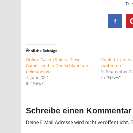
Teil
Ähnliche Beiträge
Online Casino Spiele: Diese
Roulette: jederz
Games sind in Deutschland am
probieren
beliebtesten
9. September 2
7. Juni 2021
In "News"
In "News"
Schreibe einen Kommentar
Deine E-Mail-Adresse wird nicht veröffentlicht.
E