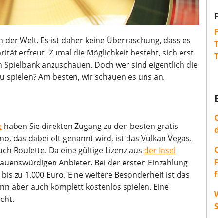
n der Welt. Es ist daher keine Überraschung, dass es
ität erfreut. Zumal die Möglichkeit besteht, sich erst
 Spielbank anzuschauen. Doch wer sind eigentlich die
zu spielen? Am besten, wir schauen es uns an.
e
haben Sie direkten Zugang zu den besten gratis
no, das dabei oft genannt wird, ist das Vulkan Vegas.
ch Roulette. Da eine gültige Lizenz aus
der Insel
trauenswürdigen Anbieter. Bei der ersten Einzahlung
bis zu 1.000 Euro. Eine weitere Besonderheit ist das
nn aber auch komplett kostenlos spielen. Eine
W
cht.