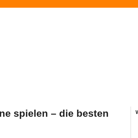
ne spielen – die besten