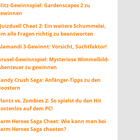
Blitz-Gewinnspiel: Gardenscapes 2 zu
gewinnen
Quizduell Cheat 2: Ein weitere Schummelei,
um alle Fragen richtig zu beantworten
Alamandi 3-Gewinnt: Vorsicht, Suchtfaktor!
Grusel-Gewinnspiel: Mysteriose Wimmelbild-
Abenteuer zu gewinnen
Candy Crush Saga: Anfänger-Tipps zu den
Boostern
lants vs. Zombies 2: So spielst du den Hit
kostenlos auf dem PC!
Farm Heroes Saga Cheat: Wie kann man bei
Farm Heroes Saga cheaten?