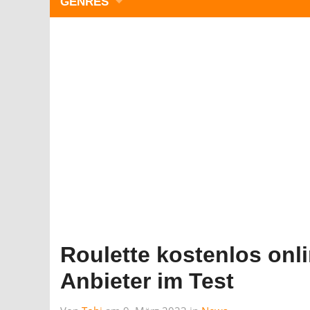
GENRES
WIMMELBILD
ZEITMANAGEMENT
3-GEWINNT
SIMULATOREN
ACTION
GESCHICKLICHKEIT
RÄTSEL & PUZZLE
KARTENSPIELE
STRATEGIE
Roulette kostenlos onli
Anbieter im Test