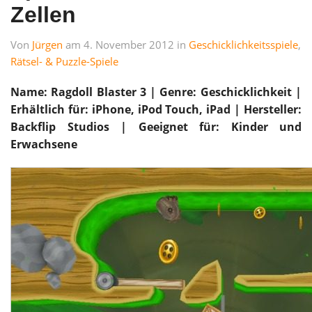
Zellen
Von
Jürgen
am 4. November 2012 in
Geschicklichkeitsspiele
,
Rätsel- & Puzzle-Spiele
Name: Ragdoll Blaster 3 | Genre: Geschicklichkeit |
Erhältlich für: iPhone, iPod Touch, iPad | Hersteller:
Backflip Studios
| Geeignet für: Kinder und
Erwachsene