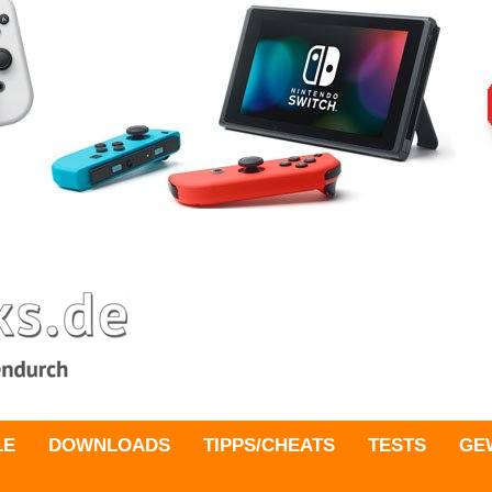
LE
DOWNLOADS
TIPPS/CHEATS
TESTS
GE