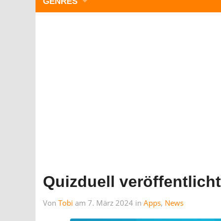
GENRES
WIMMELBILD
ZEITMANAGEMENT
3-GEWINNT
SIMULATOREN
ACTION
GESCHICKLICHKEIT
RÄTSEL & PUZZLE
KARTENSPIELE
STRATEGIE
Quizduell veröffentlich
Von
Tobi
am 7. März 2024 in
Apps
,
News