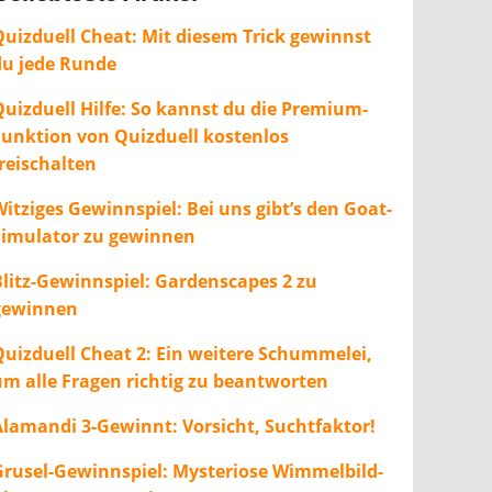
Quizduell Cheat: Mit diesem Trick gewinnst
du jede Runde
Quizduell Hilfe: So kannst du die Premium-
Funktion von Quizduell kostenlos
freischalten
itziges Gewinnspiel: Bei uns gibt’s den Goat-
Simulator zu gewinnen
Blitz-Gewinnspiel: Gardenscapes 2 zu
gewinnen
Quizduell Cheat 2: Ein weitere Schummelei,
um alle Fragen richtig zu beantworten
Alamandi 3-Gewinnt: Vorsicht, Suchtfaktor!
Grusel-Gewinnspiel: Mysteriose Wimmelbild-