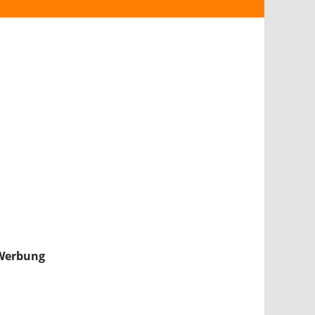
ANDROID
iPHONE & iPAD
NINTENDO 2DS/3DS
PS4
WII U
XBOX
NINTENDO SWITCH
Werbung