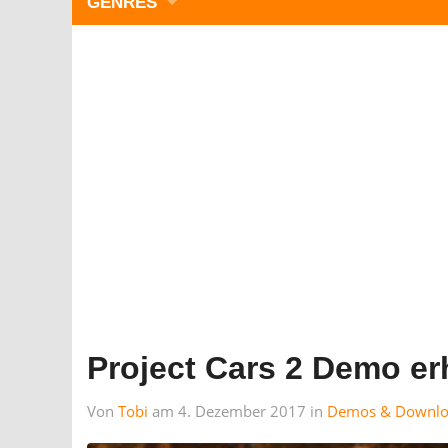
GENRES
WIMMELBILD
ZEITMANAGEMENT
3-GEWINNT
SIMULATOREN
ACTION
GESCHICKLICHKEIT
RÄTSEL & PUZZLE
KARTENSPIELE
STRATEGIE
Project Cars 2 Demo erh
Von
Tobi
am 4. Dezember 2017 in
Demos & Downlo