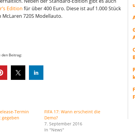
 erhältlich. Neben der Standard-Edition gibt es auch
r’s Edition
für über 400 Euro. Diese ist auf 1.000 Stück
in McLaren 720S Modellauto.
e den Beitrag:
P
Release-Termin
FIFA 17: Wann erscheint die
t gegeben
Demo?
4
7. September 2016
In "News"