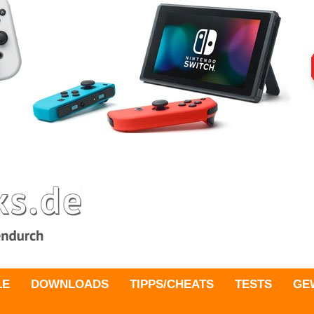
LE
DOWNLOADS
TIPPS/CHEATS
TESTS
GE