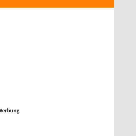
ANDROID
iPHONE & iPAD
NINTENDO 2DS/3DS
PS4
WII U
XBOX
NINTENDO SWITCH
Werbung