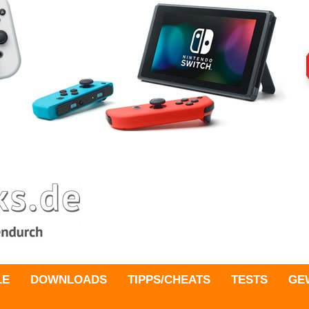
LE
DOWNLOADS
TIPPS/CHEATS
TESTS
GE