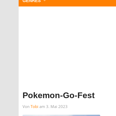
GENRES
WIMMELBILD
ZEITMANAGEMENT
3-GEWINNT
SIMULATOREN
ACTION
GESCHICKLICHKEIT
RÄTSEL & PUZZLE
KARTENSPIELE
STRATEGIE
Pokemon-Go-Fest
Von
Tobi
am 3. Mai 2023