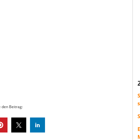
S
e den Beitrag:
M