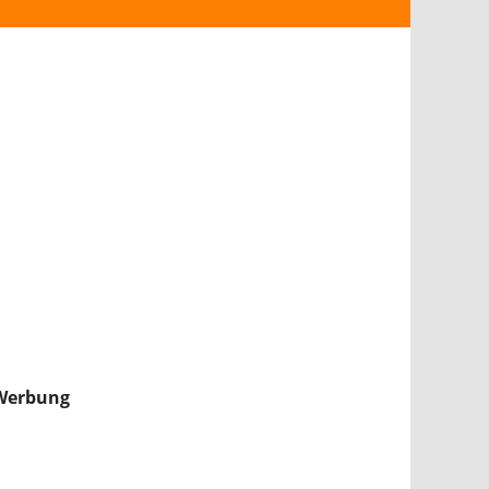
ANDROID
iPHONE & iPAD
NINTENDO 2DS/3DS
PS4
WII U
XBOX
NINTENDO SWITCH
Werbung