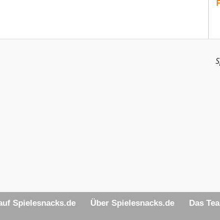
S
uf Spielesnacks.de
Über Spielesnacks.de
Das Te