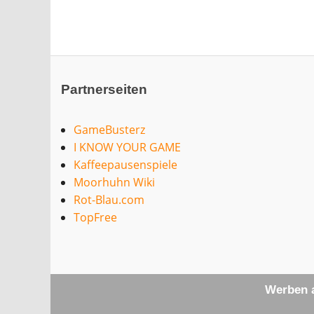
Partnerseiten
GameBusterz
I KNOW YOUR GAME
Kaffeepausenspiele
Moorhuhn Wiki
Rot-Blau.com
TopFree
Werben a