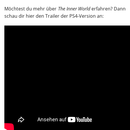
Möchtest du mehr über
The Inner World
erfahren? Dann
schau dir hier den Trailer der PS4-Version an: