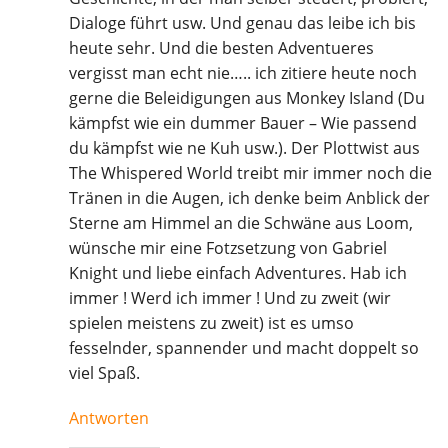
Dialoge führt usw. Und genau das leibe ich bis
heute sehr. Und die besten Adventueres
vergisst man echt nie….. ich zitiere heute noch
gerne die Beleidigungen aus Monkey Island (Du
kämpfst wie ein dummer Bauer – Wie passend
du kämpfst wie ne Kuh usw.). Der Plottwist aus
The Whispered World treibt mir immer noch die
Tränen in die Augen, ich denke beim Anblick der
Sterne am Himmel an die Schwäne aus Loom,
wünsche mir eine Fotzsetzung von Gabriel
Knight und liebe einfach Adventures. Hab ich
immer ! Werd ich immer ! Und zu zweit (wir
spielen meistens zu zweit) ist es umso
fesselnder, spannender und macht doppelt so
viel Spaß.
Antworten