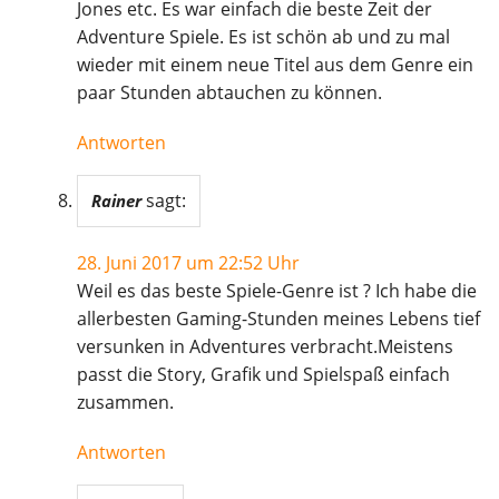
Jones etc. Es war einfach die beste Zeit der
Adventure Spiele. Es ist schön ab und zu mal
wieder mit einem neue Titel aus dem Genre ein
paar Stunden abtauchen zu können.
Antworten
sagt:
Rainer
28. Juni 2017 um 22:52 Uhr
Weil es das beste Spiele-Genre ist ? Ich habe die
allerbesten Gaming-Stunden meines Lebens tief
versunken in Adventures verbracht.Meistens
passt die Story, Grafik und Spielspaß einfach
zusammen.
Antworten