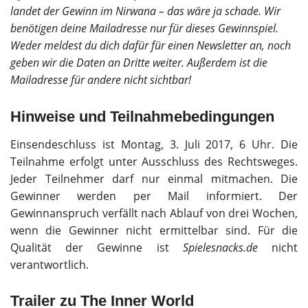
landet der Gewinn im Nirwana – das wäre ja schade.
Wir
benötigen deine Mailadresse nur für dieses Gewinnspiel.
Weder meldest du dich dafür für einen Newsletter an, noch
geben wir die Daten an Dritte weiter. Außerdem ist die
Mailadresse für andere nicht sichtbar!
Hinweise und Teilnahmebedingungen
Einsendeschluss ist Montag, 3. Juli 2017, 6 Uhr. Die
Teilnahme erfolgt unter Ausschluss des Rechtsweges.
Jeder Teilnehmer darf nur einmal mitmachen. Die
Gewinner werden per Mail informiert. Der
Gewinnanspruch verfällt nach Ablauf von drei Wochen,
wenn die Gewinner nicht ermittelbar sind. Für die
Qualität der Gewinne ist
Spielesnacks.de
nicht
verantwortlich.
Trailer zu The Inner World