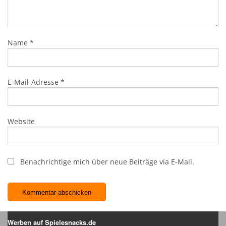
Name
*
E-Mail-Adresse
*
Website
Benachrichtige mich über neue Beiträge via E-Mail.
Werben auf Spielesnacks.de