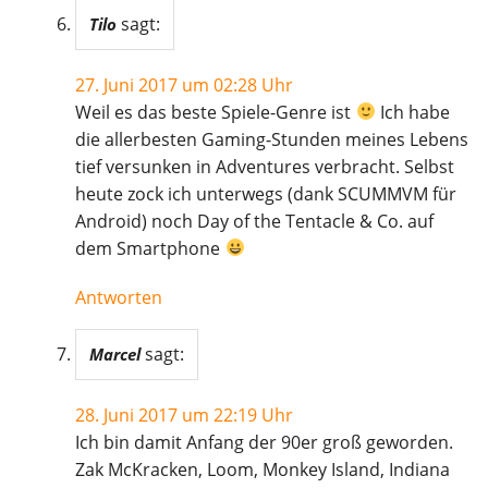
sagt:
Tilo
27. Juni 2017 um 02:28 Uhr
Weil es das beste Spiele-Genre ist
Ich habe
die allerbesten Gaming-Stunden meines Lebens
tief versunken in Adventures verbracht. Selbst
heute zock ich unterwegs (dank SCUMMVM für
Android) noch Day of the Tentacle & Co. auf
dem Smartphone
Antworten
sagt:
Marcel
28. Juni 2017 um 22:19 Uhr
Ich bin damit Anfang der 90er groß geworden.
Zak McKracken, Loom, Monkey Island, Indiana