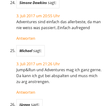
sagt:
Simone Dawkins
3. Juli 2017 um 20:55 Uhr
Adventures sind einfach das allerbeste, da man
nie weiss was passiert..Einfach aufregend
Antworten
sagt:
Michael
3. Juli 2017 um 21:26 Uhr
Jump&Run und Adventures mag ich ganz gerne.
Da kann ich gut bei abspalten und muss mich
zu arg anstrengen.
Antworten
sagt:
Jürgen