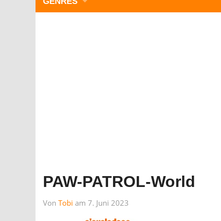
GENRES
WIMMELBILD
ZEITMANAGEMENT
3-GEWINNT
SIMULATOREN
ACTION
GESCHICKLICHKEIT
RÄTSEL & PUZZLE
KARTENSPIELE
STRATEGIE
PAW-PATROL-World
Von
Tobi
am 7. Juni 2023