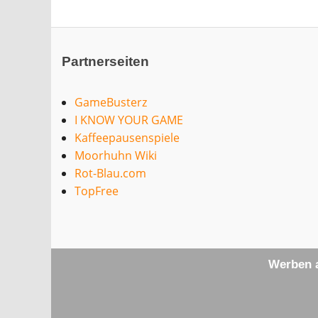
Partnerseiten
GameBusterz
I KNOW YOUR GAME
Kaffeepausenspiele
Moorhuhn Wiki
Rot-Blau.com
TopFree
Werben a