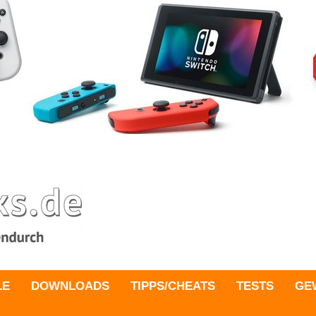
LE
DOWNLOADS
TIPPS/CHEATS
TESTS
GE