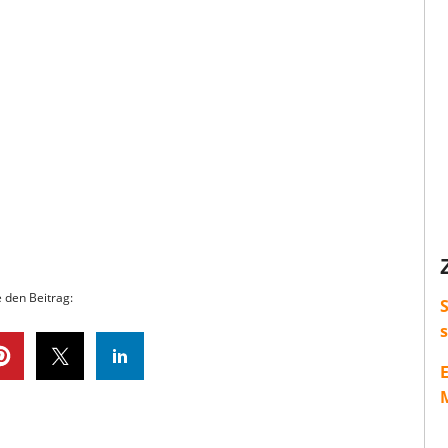
e den Beitrag:
S
M