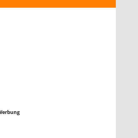
ANDROID
iPHONE & iPAD
NINTENDO 2DS/3DS
PS4
WII U
XBOX
NINTENDO SWITCH
Werbung