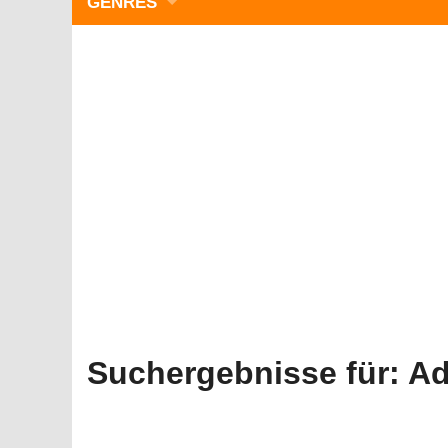
GENRES
WIMMELBILD
ZEITMANAGEMENT
3-GEWINNT
SIMULATOREN
ACTION
GESCHICKLICHKEIT
RÄTSEL & PUZZLE
KARTENSPIELE
STRATEGIE
Suchergebnisse für:
Ad