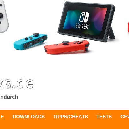
LE
DOWNLOADS
TIPPS/CHEATS
TESTS
GE