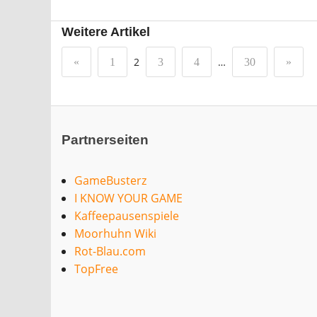
Weitere Artikel
2
…
«
1
3
4
30
»
Partnerseiten
GameBusterz
I KNOW YOUR GAME
Kaffeepausenspiele
Moorhuhn Wiki
Rot-Blau.com
TopFree