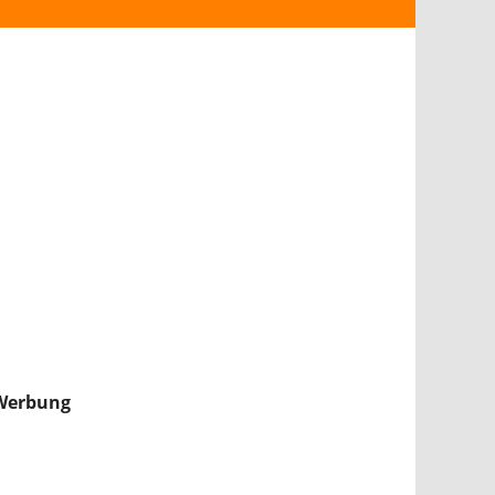
ANDROID
iPHONE & iPAD
NINTENDO 2DS/3DS
PS4
WII U
XBOX
NINTENDO SWITCH
Werbung