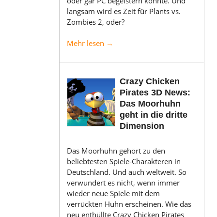
oder gar PC begeistern konnte. Und
langsam wird es Zeit für Plants vs.
Zombies 2, oder?
Mehr lesen →
Crazy Chicken
Pirates 3D News:
Das Moorhuhn
geht in die dritte
Dimension
Das Moorhuhn gehört zu den
beliebtesten Spiele-Charakteren in
Deutschland. Und auch weltweit. So
verwundert es nicht, wenn immer
wieder neue Spiele mit dem
verrückten Huhn erscheinen. Wie das
neu enthüllte Crazy Chicken Pirates