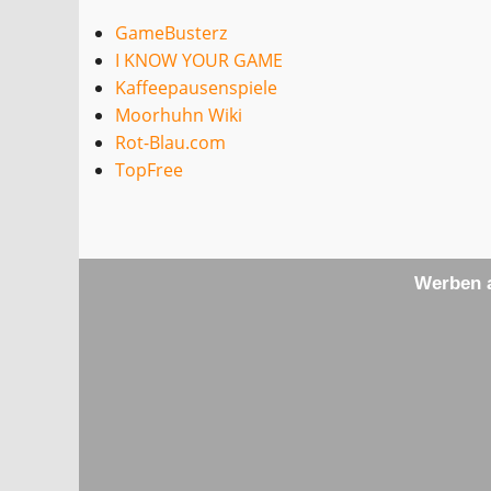
GameBusterz
I KNOW YOUR GAME
Kaffeepausenspiele
Moorhuhn Wiki
Rot-Blau.com
TopFree
Werben a