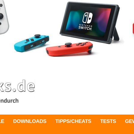
LE
DOWNLOADS
TIPPS/CHEATS
TESTS
GE