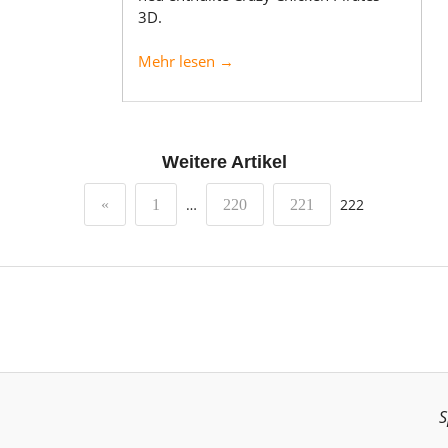
3D.
Mehr lesen →
Weitere Artikel
…
222
«
1
220
221
S