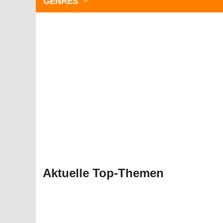
GENRES
WIMMELBILD
ZEITMANAGEMENT
3-GEWINNT
SIMULATOREN
ACTION
GESCHICKLICHKEIT
RÄTSEL & PUZZLE
KARTENSPIELE
STRATEGIE
Aktuelle Top-Themen