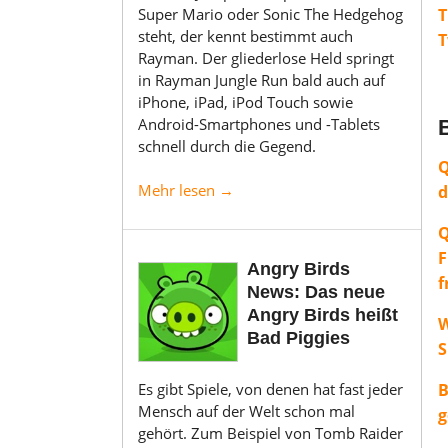
Super Mario oder Sonic The Hedgehog
T
steht, der kennt bestimmt auch
T
Rayman. Der gliederlose Held springt
in Rayman Jungle Run bald auch auf
iPhone, iPad, iPod Touch sowie
Android-Smartphones und -Tablets
B
schnell durch die Gegend.
Q
Mehr lesen →
d
Q
F
Angry Birds
f
News: Das neue
Angry Birds heißt
W
Bad Piggies
S
B
Es gibt Spiele, von denen hat fast jeder
Mensch auf der Welt schon mal
g
gehört. Zum Beispiel von Tomb Raider