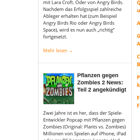
Q
mit Lara Croft. Oder von Angry Birds.
Nachdem das Erfolgsspiel zahlreiche
u
Ableger erhalten hat (zum Beispiel
A
Angry Birds Rio oder Angry Birds
Space), wird es nun auch „richtig“
G
fortgesetzt.
A
Mehr lesen →
C
B
Pflanzen gegen
P
Zombies 2 News:
k
Teil 2 angekündigt
F
F
Zwei Jahre ist es her, dass der Spiele-
Entwickler Popcap mit Pflanzen gegen
Zombies (Original: Plants vs. Zombies)
Millionen von Spielen auf iPhone, iPad