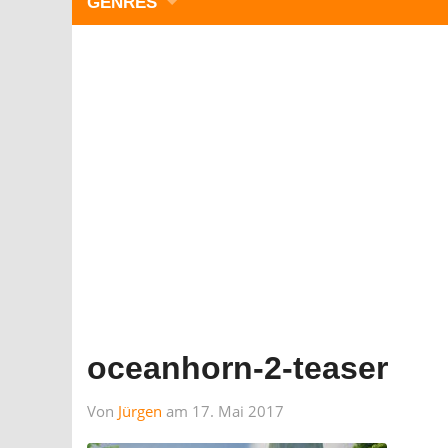
GENRES
WIMMELBILD
ZEITMANAGEMENT
3-GEWINNT
SIMULATOREN
ACTION
GESCHICKLICHKEIT
RÄTSEL & PUZZLE
KARTENSPIELE
STRATEGIE
oceanhorn-2-teaser
Von
Jürgen
am 17. Mai 2017