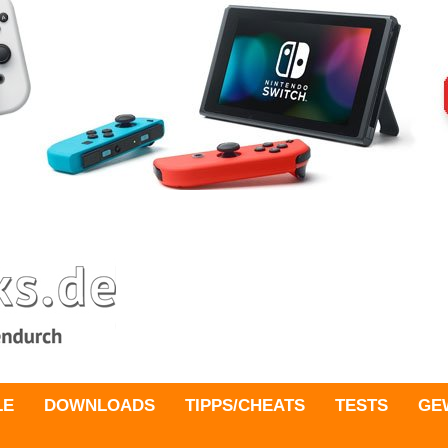
LE
DOWNLOADS
TIPPS/CHEATS
TESTS
GE