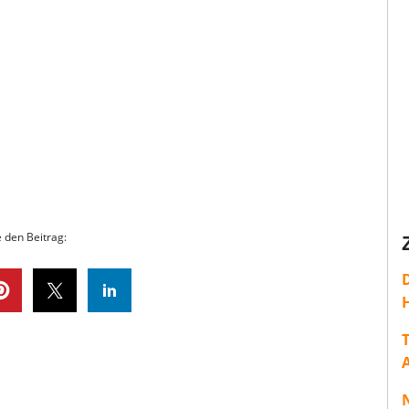
e den Beitrag:
H
T