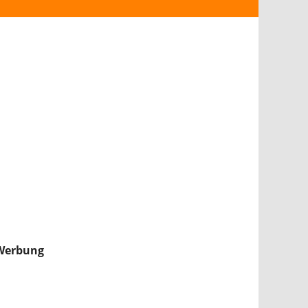
ANDROID
iPHONE & iPAD
NINTENDO 2DS/3DS
PS4
WII U
XBOX
NINTENDO SWITCH
Werbung