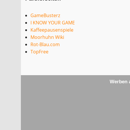
GameBusterz
I KNOW YOUR GAME
Kaffeepausenspiele
Moorhuhn Wiki
Rot-Blau.com
TopFree
Werben a