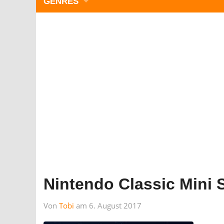
GENRES
WIMMELBILD
ZEITMANAGEMENT
3-GEWINNT
SIMULATOREN
ACTION
GESCHICKLICHKEIT
RÄTSEL & PUZZLE
KARTENSPIELE
STRATEGIE
Nintendo Classic Mini
Von
Tobi
am 6. August 2017