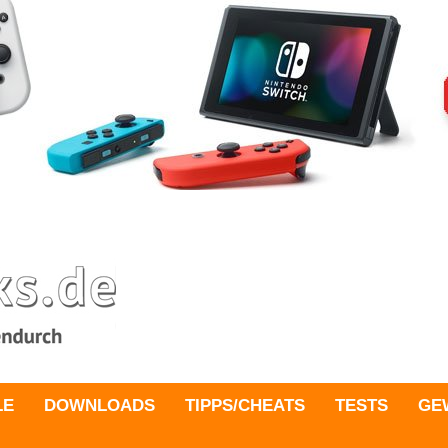
LE
DOWNLOADS
TIPPS/CHEATS
TESTS
GE