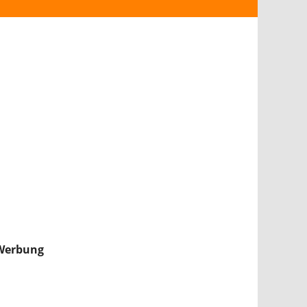
ANDROID
iPHONE & iPAD
NINTENDO 2DS/3DS
PS4
WII U
XBOX
NINTENDO SWITCH
Werbung