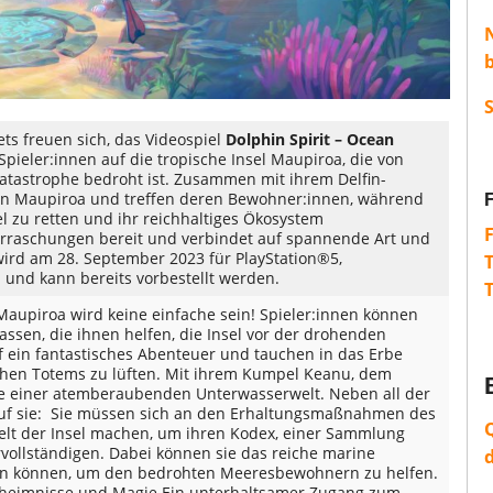
ts freuen sich, das Videospiel
Dolphin Spirit – Ocean
ieler:innen auf die tropische Insel Maupiroa, die von
astrophe bedroht ist. Zusammen mit ihrem Delfin-
on Maupiroa und treffen deren Bewohner:innen, während
el zu retten und ihr reichhaltiges Ökosystem
berraschungen bereit und verbindet auf spannende Art und
 wird am 28. September 2023 für PlayStation®5,
 und kann bereits vorbestellt werden.
Maupiroa wird keine einfache sein! Spieler:innen können
assen, die ihnen helfen, die Insel vor der drohenden
 ein fantastisches Abenteuer und tauchen in das Erbe
chen Totems zu lüften. Mit ihrem Kumpel Keanu, dem
ze einer atemberaubenden Unterwasserwelt. Neben all der
 auf sie: Sie müssen sich an den Erhaltungsmaßnahmen des
rwelt der Insel machen, um ihren Kodex, einer Sammlung
vollständigen. Dabei können sie das reiche marine
ten können, um den bedrohten Meeresbewohnern zu helfen.
Geheimnisse und Magie Ein unterhaltsamer Zugang zum