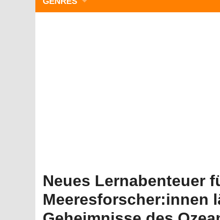
GENRES
WIMMELBILD
ZEITMANAGEMENT
3-GEWINNT
SIMULATOREN
ACTION
GESCHICKLICHKEIT
RÄTSEL & PUZZLE
KARTENSPIELE
STRATEGIE
Neues Lernabenteuer f
Meeresforscher:innen 
Geheimnisse des Ozean