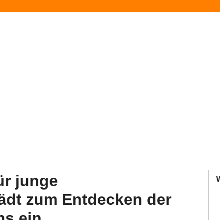
ür junge
lädt zum Entdecken der
s ein