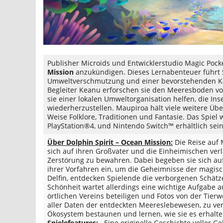
Publisher Microids und Entwicklerstudio Magic Pocke
Mission
anzukündigen. Dieses Lernabenteuer führt Sp
Umweltverschmutzung und einer bevorstehenden Kat
Begleiter Keanu erforschen sie den Meeresboden v
sie einer lokalen Umweltorganisation helfen, die Ins
wiederherzustellen. Maupiroa hält viele weitere Ü
Weise Folklore, Traditionen und Fantasie. Das Spiel
PlayStation®4, und Nintendo Switch™ erhältlich sein
Über Dolphin Spirit – Ocean Mission:
Die Reise auf 
sich auf ihren Großvater und die Einheimischen verl
Zerstörung zu bewahren. Dabei begeben sie sich auf
ihrer Vorfahren ein, um die Geheimnisse der magis
Delfin, entdecken Spielende die verborgenen Schät
Schönheit wartet allerdings eine wichtige Aufgabe
örtlichen Vereins beteiligen und Fotos von der Tie
aller Daten der entdeckten Meereslebewesen, zu ver
Ökosystem bestaunen und lernen, wie sie es erhal
Spielefeatures:
Eine originelle Geschichte voller 