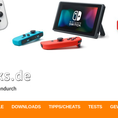
LE
DOWNLOADS
TIPPS/CHEATS
TESTS
GE