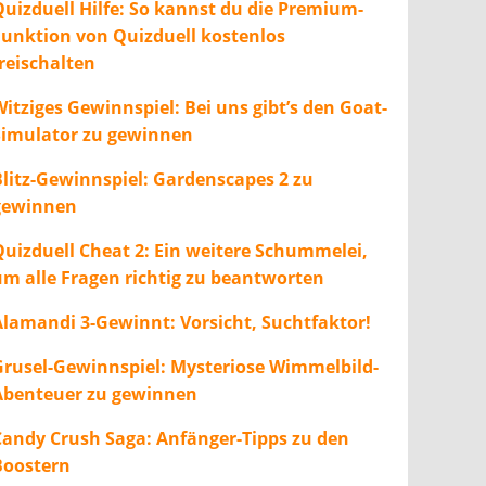
Quizduell Hilfe: So kannst du die Premium-
Funktion von Quizduell kostenlos
freischalten
itziges Gewinnspiel: Bei uns gibt’s den Goat-
Simulator zu gewinnen
Blitz-Gewinnspiel: Gardenscapes 2 zu
gewinnen
Quizduell Cheat 2: Ein weitere Schummelei,
um alle Fragen richtig zu beantworten
Alamandi 3-Gewinnt: Vorsicht, Suchtfaktor!
Grusel-Gewinnspiel: Mysteriose Wimmelbild-
Abenteuer zu gewinnen
Candy Crush Saga: Anfänger-Tipps zu den
Boostern