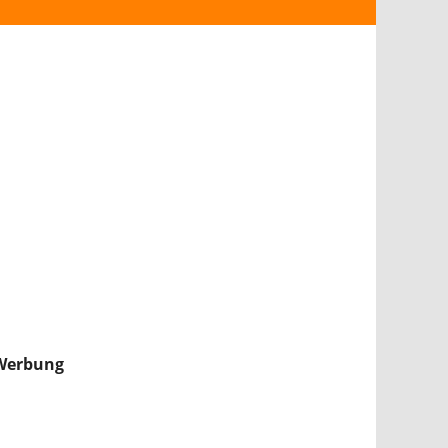
ANDROID
iPHONE & iPAD
NINTENDO 2DS/3DS
PS4
WII U
XBOX
NINTENDO SWITCH
Werbung