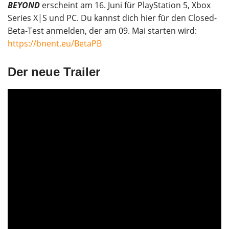
BEYOND
erscheint am 16. Juni für PlayStation 5, Xbox
Series X|S und PC. Du kannst dich hier für den Closed-
Beta-Test anmelden, der am 09. Mai starten wird:
https://bnent.eu/BetaPB
Der neue Trailer