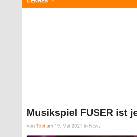
GENRES
WIMMELBILD
ZEITMANAGEMENT
3-GEWINNT
SIMULATOREN
ACTION
GESCHICKLICHKEIT
RÄTSEL & PUZZLE
KARTENSPIELE
STRATEGIE
Musikspiel FUSER ist je
Von
Tobi
am 19. Mai 2021 in
News