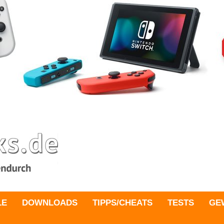
LE
DOWNLOADS
TIPPS/CHEATS
TESTS
GE