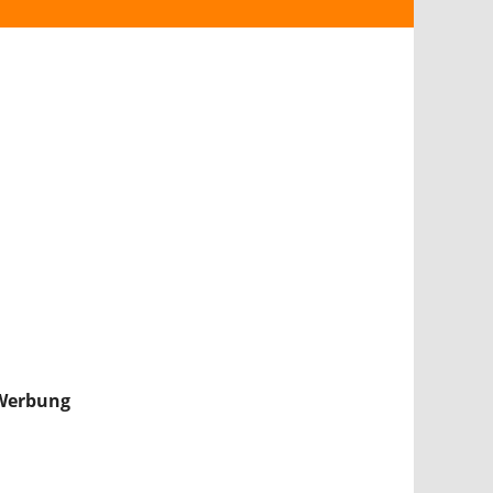
ANDROID
iPHONE & iPAD
NINTENDO 2DS/3DS
PS4
WII U
XBOX
NINTENDO SWITCH
Werbung