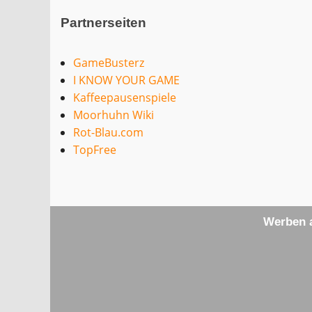
Partnerseiten
GameBusterz
I KNOW YOUR GAME
Kaffeepausenspiele
Moorhuhn Wiki
Rot-Blau.com
TopFree
Werben a