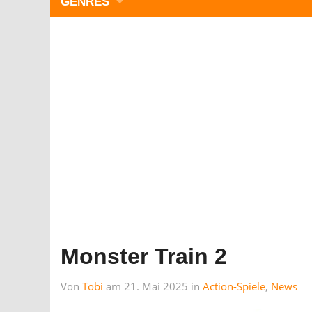
GENRES
WIMMELBILD
ZEITMANAGEMENT
3-GEWINNT
SIMULATOREN
ACTION
GESCHICKLICHKEIT
RÄTSEL & PUZZLE
KARTENSPIELE
STRATEGIE
Monster Train 2
Von
Tobi
am 21. Mai 2025 in
Action-Spiele
,
News