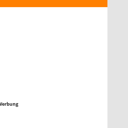
ANDROID
iPHONE & iPAD
NINTENDO 2DS/3DS
PS4
WII U
XBOX
NINTENDO SWITCH
Werbung