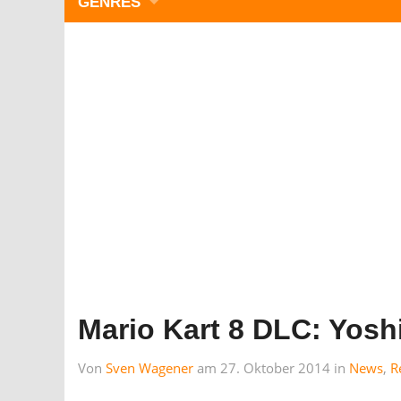
GENRES
WIMMELBILD
ZEITMANAGEMENT
3-GEWINNT
SIMULATOREN
ACTION
GESCHICKLICHKEIT
RÄTSEL & PUZZLE
KARTENSPIELE
STRATEGIE
Mario Kart 8 DLC: Yoshi
Von
Sven Wagener
am 27. Oktober 2014 in
News
,
R