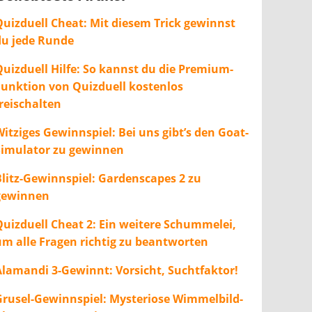
Quizduell Cheat: Mit diesem Trick gewinnst
du jede Runde
Quizduell Hilfe: So kannst du die Premium-
Funktion von Quizduell kostenlos
freischalten
itziges Gewinnspiel: Bei uns gibt’s den Goat-
Simulator zu gewinnen
Blitz-Gewinnspiel: Gardenscapes 2 zu
gewinnen
Quizduell Cheat 2: Ein weitere Schummelei,
um alle Fragen richtig zu beantworten
Alamandi 3-Gewinnt: Vorsicht, Suchtfaktor!
Grusel-Gewinnspiel: Mysteriose Wimmelbild-