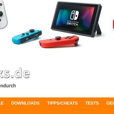
LE
DOWNLOADS
TIPPS/CHEATS
TESTS
GE