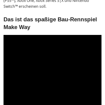
(PS5™), Xbox One, Xbox Series S|X und Nintendo
Switch™ erscheinen soll.
Das ist das spaßige Bau-Rennspiel
Make Way