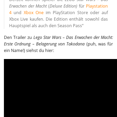
Erwachen der Macht
(
Deluxe Edition)
für
Playstation
4
und
Xbox One
im PlayStation Store oder auf
Xbox Live kaufen. Die Edition enthält sowohl das
Hauptspiel als auch den Season Pass“
Den Trailer zu
Lego Star Wars – Das Erwachen der Macht:
Erste Ordnung – Belagerung von Takodana
(puh, was für
ein Name!) siehst du hier: