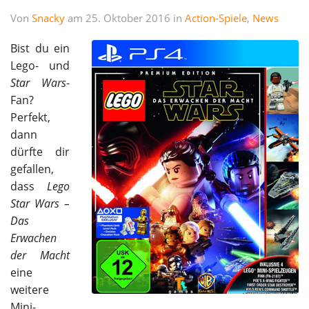
Von
Snacky
am 25. Oktober 2016 in
Action-Spiele
,
News
Bist du ein
Lego- und
Star Wars
-
Fan?
Perfekt,
dann
dürfte dir
gefallen,
dass
Lego
Star Wars –
Das
Erwachen
der Macht
eine
weitere
Mini-