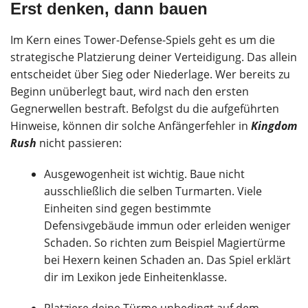
Erst denken, dann bauen
Im Kern eines Tower-Defense-Spiels geht es um die
strategische Platzierung deiner Verteidigung. Das allein
entscheidet über Sieg oder Niederlage. Wer bereits zu
Beginn unüberlegt baut, wird nach den ersten
Gegnerwellen bestraft. Befolgst du die aufgeführten
Hinweise, können dir solche Anfängerfehler in
Kingdom
Rush
nicht passieren:
Ausgewogenheit ist wichtig. Baue nicht
ausschließlich die selben Turmarten. Viele
Einheiten sind gegen bestimmte
Defensivgebäude immun oder erleiden weniger
Schaden. So richten zum Beispiel Magiertürme
bei Hexern keinen Schaden an. Das Spiel erklärt
dir im Lexikon jede Einheitenklasse.