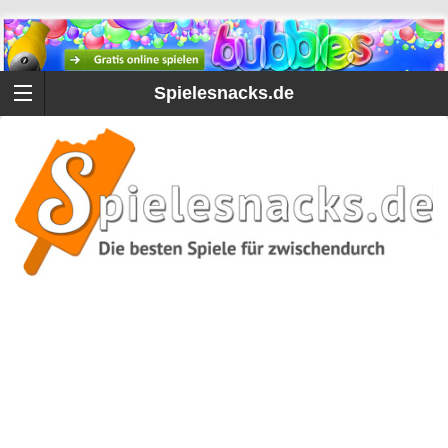
Spielesnacks.de