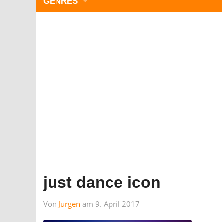
GENRES
WIMMELBILD
ZEITMANAGEMENT
3-GEWINNT
SIMULATOREN
ACTION
GESCHICKLICHKEIT
RÄTSEL & PUZZLE
KARTENSPIELE
STRATEGIE
just dance icon
Von
Jürgen
am 9. April 2017