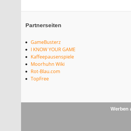
Partnerseiten
GameBusterz
I KNOW YOUR GAME
Kaffeepausenspiele
Moorhuhn Wiki
Rot-Blau.com
TopFree
Werben a