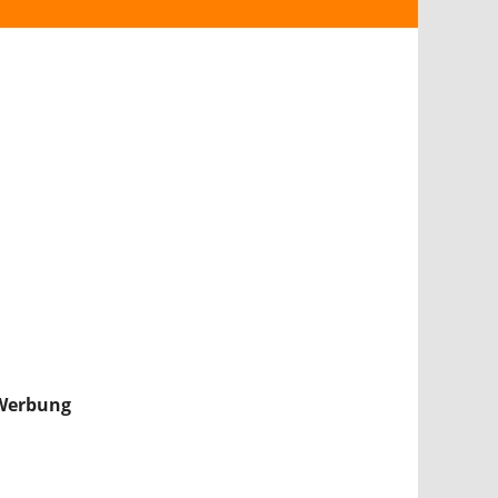
ANDROID
iPHONE & iPAD
NINTENDO 2DS/3DS
PS4
WII U
XBOX
NINTENDO SWITCH
Werbung