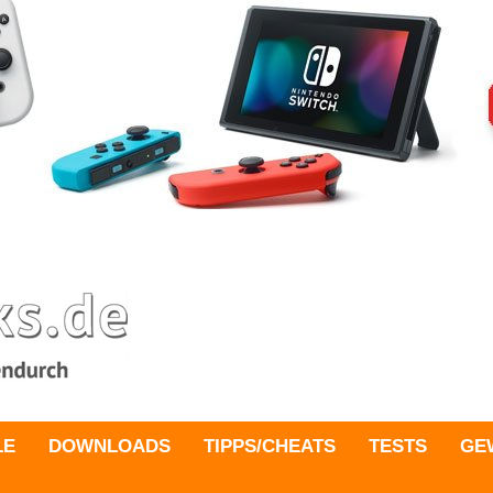
LE
DOWNLOADS
TIPPS/CHEATS
TESTS
GE