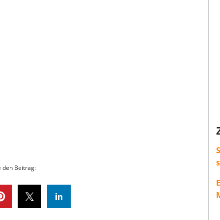
S
e den Beitrag:
M