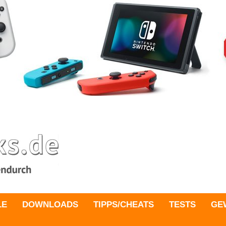
LE
DOWNLOADS
TIPPS/CHEATS
TESTS
GE