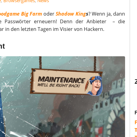
e
,
Browsergames
,
News
oodgame Big Farm
oder
Shadow King
s
? Wenn ja, dann
ine Passwörter erneuern! Denn der Anbieter – die
in den letzten Tagen im Visier von Hackern.
ht