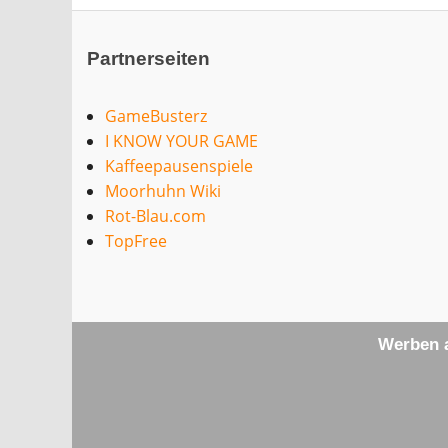
Partnerseiten
GameBusterz
I KNOW YOUR GAME
Kaffeepausenspiele
Moorhuhn Wiki
Rot-Blau.com
TopFree
Werben a