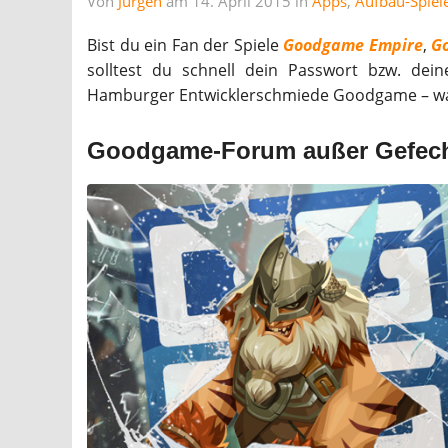
Von
Jürgen
am 14. April 2015 in
Apps
,
Aufbau-Spiel
Bist du ein Fan der Spiele
Goodgame Empire
,
G
solltest du schnell dein Passwort bzw. de
Hamburger Entwicklerschmiede Goodgame – war 
Goodgame-Forum außer Gefec