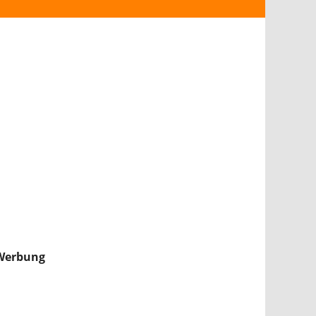
ANDROID
iPHONE & iPAD
NINTENDO 2DS/3DS
PS4
WII U
XBOX
NINTENDO SWITCH
Werbung