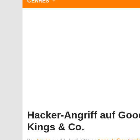
GENRES
WIMMELBILD
ZEITMANAGEMENT
3-GEWINNT
SIMULATOREN
ACTION
GESCHICKLICHKEIT
RÄTSEL & PUZZLE
KARTENSPIELE
STRATEGIE
Hacker-Angriff auf Go
Kings & Co.