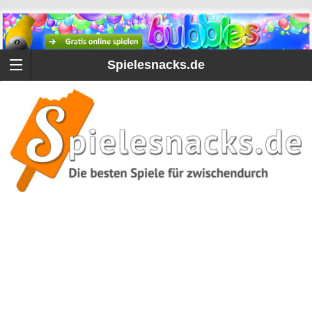
Spielesnacks.de