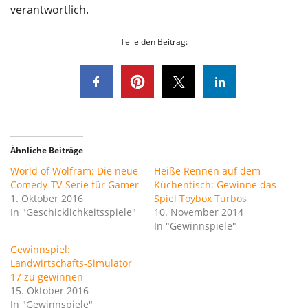
verantwortlich.
Teile den Beitrag:
Ähnliche Beiträge
World of Wolfram: Die neue
Heiße Rennen auf dem
Comedy-TV-Serie für Gamer
Küchentisch: Gewinne das
1. Oktober 2016
Spiel Toybox Turbos
In "Geschicklichkeitsspiele"
10. November 2014
In "Gewinnspiele"
Gewinnspiel:
Landwirtschafts-Simulator
17 zu gewinnen
15. Oktober 2016
In "Gewinnspiele"