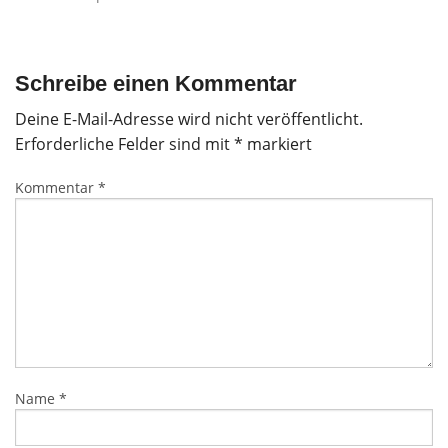
Schreibe einen Kommentar
Deine E-Mail-Adresse wird nicht veröffentlicht.
Erforderliche Felder sind mit
*
markiert
Kommentar
*
Name
*