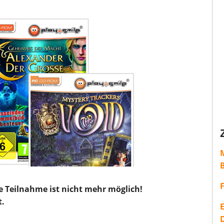
e Teilnahme ist nicht mehr möglich!
t.
E