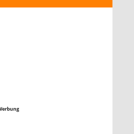
ANDROID
iPHONE & iPAD
NINTENDO 2DS/3DS
PS4
WII U
XBOX
NINTENDO SWITCH
Werbung