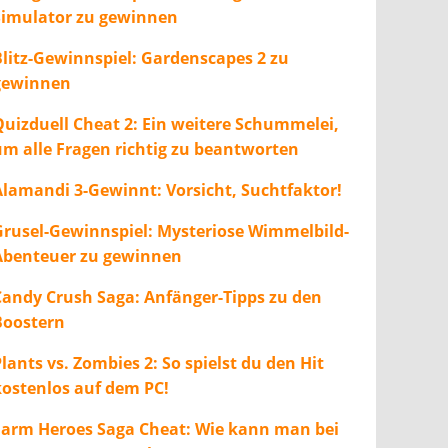
Simulator zu gewinnen
Blitz-Gewinnspiel: Gardenscapes 2 zu
gewinnen
Quizduell Cheat 2: Ein weitere Schummelei,
um alle Fragen richtig zu beantworten
Alamandi 3-Gewinnt: Vorsicht, Suchtfaktor!
Grusel-Gewinnspiel: Mysteriose Wimmelbild-
Abenteuer zu gewinnen
Candy Crush Saga: Anfänger-Tipps zu den
Boostern
lants vs. Zombies 2: So spielst du den Hit
kostenlos auf dem PC!
Farm Heroes Saga Cheat: Wie kann man bei