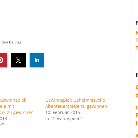
e den Beitrag:
Gewinnspiel:
Gewinnspiel: Geheimnisvolle
ele mit
Abenteuerspiele zu gewinnen
Co. zu gewinnen
10. Februar 2015
2013
In "Gewinnspiele"
e"
W