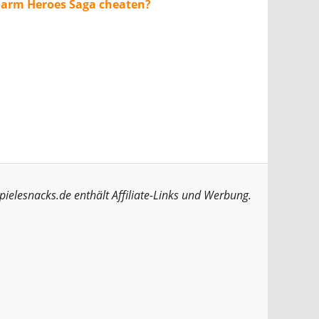
Farm Heroes Saga cheaten?
pielesnacks.de enthält Affiliate-Links und Werbung.