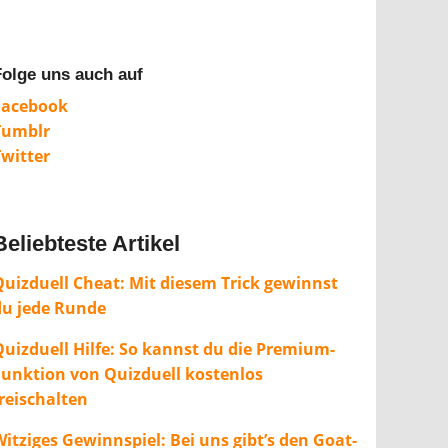
Folge uns auch auf
Facebook
Tumblr
Twitter
Beliebteste Artikel
Quizduell Cheat: Mit diesem Trick gewinnst
du jede Runde
Quizduell Hilfe: So kannst du die Premium-
Funktion von Quizduell kostenlos
freischalten
itziges Gewinnspiel: Bei uns gibt’s den Goat-