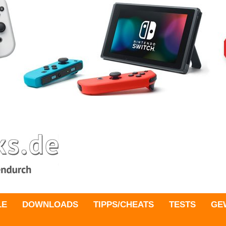
LE
DOWNLOADS
TIPPS/CHEATS
TESTS
GE