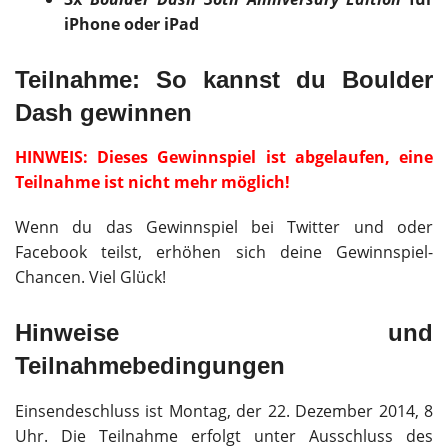
iPhone oder iPad
Teilnahme: So kannst du Boulder
Dash gewinnen
HINWEIS: Dieses Gewinnspiel ist abgelaufen, eine
Teilnahme ist nicht mehr möglich!
Wenn du das Gewinnspiel bei Twitter und oder
Facebook teilst, erhöhen sich deine Gewinnspiel-
Chancen. Viel Glück!
Hinweise und
Teilnahmebedingungen
Einsendeschluss ist Montag, der 22. Dezember 2014, 8
Uhr. Die Teilnahme erfolgt unter Ausschluss des