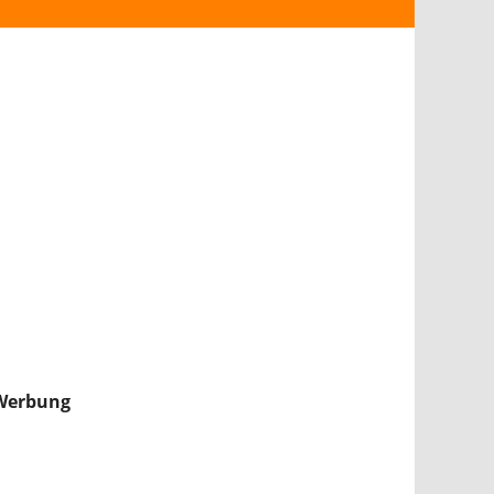
ANDROID
iPHONE & iPAD
NINTENDO 2DS/3DS
PS4
WII U
XBOX
NINTENDO SWITCH
Werbung