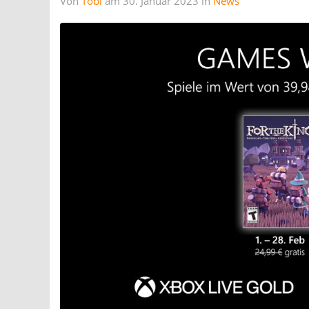
Von
Tobi
am 30. Januar 2023 in
News