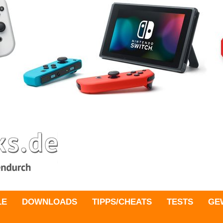
LE
DOWNLOADS
TIPPS/CHEATS
TESTS
GE