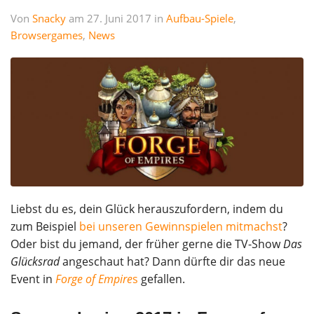
Von
Snacky
am 27. Juni 2017 in
Aufbau-Spiele
,
Browsergames
,
News
Liebst du es, dein Glück herauszufordern, indem du
zum Beispiel
bei unseren Gewinnspielen mitmachst
?
Oder bist du jemand, der früher gerne die TV-Show
Das
Glücksrad
angeschaut hat? Dann dürfte dir das neue
Event in
Forge of Empire
s
gefallen.