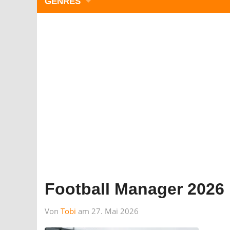
GENRES
WIMMELBILD
ZEITMANAGEMENT
3-GEWINNT
SIMULATOREN
ACTION
GESCHICKLICHKEIT
RÄTSEL & PUZZLE
KARTENSPIELE
STRATEGIE
Football Manager 202
Von
Tobi
am 27. Mai 2026