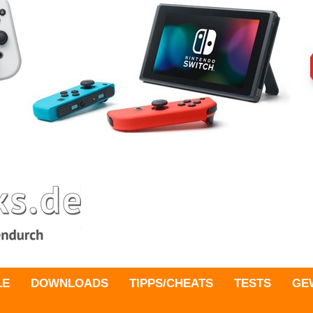
LE
DOWNLOADS
TIPPS/CHEATS
TESTS
GE