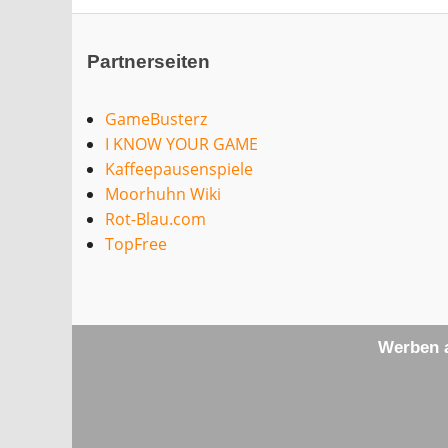
Partnerseiten
GameBusterz
I KNOW YOUR GAME
Kaffeepausenspiele
Moorhuhn Wiki
Rot-Blau.com
TopFree
Werben a