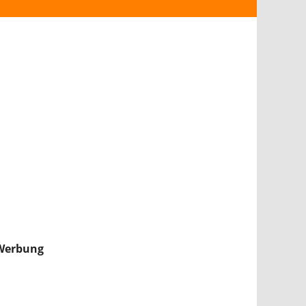
ANDROID
iPHONE & iPAD
NINTENDO 2DS/3DS
PS4
WII U
XBOX
NINTENDO SWITCH
Werbung